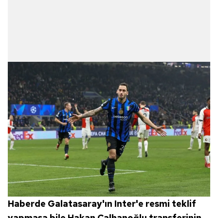
verileriniz işlenmekte olup gerekli olan çerezler bilgi
toplumu hizmetlerinin sunulması amacıyla
kullanılmaktadır. Diğer çerezler, sitemizin daha işlevsel
kılınması ve kişiselleştirilmesi ve sizlere yönelik
reklam/pazarlama faaliyetlerinin yapılması, amaçlarıyla
sınırlı olarak açık rızanız dahilinde kullanılacaktır.
Çerezlere ilişkin tercihlerinizi aşağıda yer alan panel
vasıtasıyla belirleyebilirsiniz. Çerezlere ilişkin detaylı bilgi
için Ayarlar butonuna tıklayabilir,
Çerez Bilgilendirme
Metnimizi
ziyaret edebilirsiniz.
6698 sayılı Kişisel Verilerin Korunması Kanunu uyarınca
hazırlanmış Aydınlatma Metnimizi okumak ve sitemizde
ilgili mevzuata uygun olarak kullanılan çerezlerle ilgili bilgi
almak için lütfen
tıklayınız
.
Haberde Galatasaray'ın Inter'e resmi teklif
yapmasa bile Hakan Çalhanoğlu transferinin