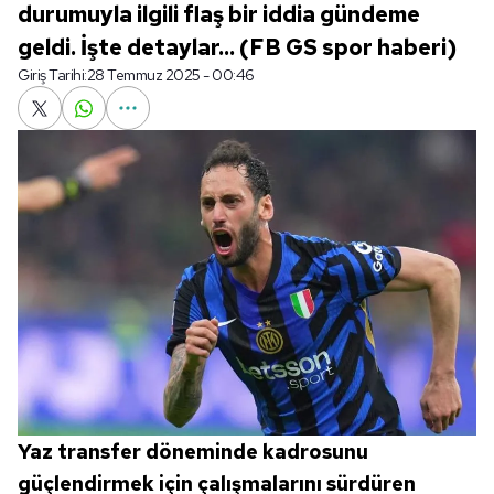
durumuyla ilgili flaş bir iddia gündeme
geldi. İşte detaylar... (FB GS spor haberi)
Giriş Tarihi:
28 Temmuz 2025 - 00:46
Yaz transfer döneminde kadrosunu
güçlendirmek için çalışmalarını sürdüren