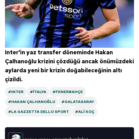
Inter'in yaz transfer döneminde Hakan
Çalhanoğlu krizini çözdüğü ancak önümüzdeki
aylarda yeni bir krizin doğabileceğinin altı
çizildi.
#INTER
#İTALYA
#FENERBAHÇE
#HAKAN ÇALHANOĞLU
#GALATASARAY
#LA GAZZETTA DELLO SPORT
#ALI KOÇ