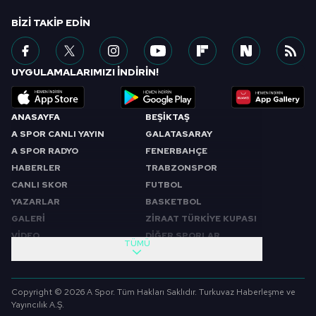
BIZI TAKIP EDIN
UYGULAMALARIMIZI İNDİRİN!
ANASAYFA
BEŞİKTAŞ
A SPOR CANLI YAYIN
GALATASARAY
A SPOR RADYO
FENERBAHÇE
HABERLER
TRABZONSPOR
CANLI SKOR
FUTBOL
YAZARLAR
BASKETBOL
GALERİ
ZİRAAT TÜRKİYE KUPASI
VİDEO
DİĞER SPORLAR
TÜMÜ
PROGRAMLAR
VIDEO
SABAH SPORU
FUTBOL
Copyright © 2026 A Spor. Tüm Hakları Saklıdır. Turkuvaz Haberleşme ve
SPOR GÜNDEMİ
BASKETBOL
Yayıncılık A.Ş.