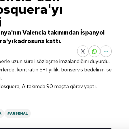
osquera'yı
i
panya'nın Valencia takımından İspanyol
a'yı kadrosuna kattı.
perle uzun süreli sözleşme imzalandığını duyurdu.
lerde, kontratın 5+1 yıllık, bonservis bedelinin ise
.
Mosquera, A takımda 90 maçta görev yaptı.
A
#ARSENAL