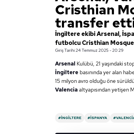
Cristhian M
transfer ett
İngiltere ekibi Arsenal, İs
futbolcu Cristhian Mosquer
Giriş Tarihi:
24 Temmuz 2025 - 20:29
Arsenal
Kulübü, 21 yaşındaki sto
İngiltere
basınında yer alan haber
15 milyon avro olduğu öne sürüldü
Valencia
altyapısından yetişen 
#İNGILTERE
#İSPANYA
#VALENCI