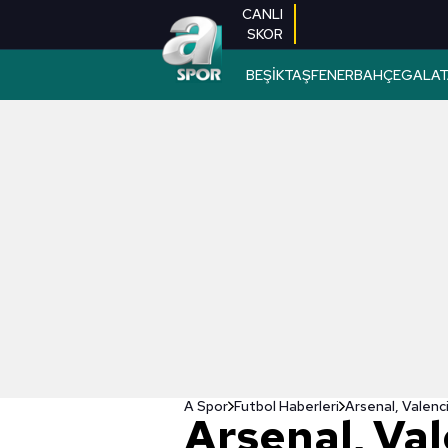
CANLI
SKOR
BEŞİKTAŞ
FENERBAHÇE
GALAT
A Spor
Futbol Haberleri
Arsenal, Valenc
Arsenal, Va