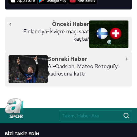
Metnimizi
ziyaret edebilirsiniz.
6698 sayılı Kişisel Verilerin Korunması Kanunu uyarınca
Önceki Haber
hazırlanmış Aydınlatma Metnimizi okumak ve sitemizde
Finlandiya-İsviçre maçı saat
ilgili mevzuata uygun olarak kullanılan çerezlerle ilgili bilgi
kaçta?
almak için lütfen
tıklayınız
.
Sonraki Haber
Al-Qadsiah, Mateo Retegui'yi
kadrosuna kattı
BIZI TAKIP EDIN