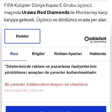
FIFA Kulüpler Dünya Kupası E Grubu üçüncü
maçında
Urawa Red Diamonds
ile Monterrey karşı
karşıya gelecek. Üçüncü ve dördüncü sırada yer alan
takımların mücadelesinde hangi ekibin 3 puan alacağı
merak ediliyor. İki puanı bulunan
Meksika
temsilcisi,
Reddet
kritik maçı kazanarak gruptan çıkmayı hedeflerken,
sıfır puanı bulunan
Japonya
ekibinin ise nasıl
Rıza
Bilgiler
Reklam Ayarları
Hakkında
mücadele edeceği futbolseverler tarafından
heyecanla bekleniyor. Özellikle, Urawa Red
"Sitelerimizde reklam ve pazarlama faaliyetlerinin
Diamonds-Monterrey maçı canlı yayın bilgileri
yürütülmesi amaçları ile çerezler kullanılmaktadır.
araştırılmaya devam ediliyor. Peki, Urawa Red
Diamonds-Monterrey maçı ne zaman, saat kaçta ve
Bu çerezler, kullanıcıların tarayıcı ve cihazlarını
tanımlayarak çalışırlar.
hangi kanalda?
URAWA RED DIAMONDS-MONTERREY MAÇI
Bu çerezlere izin vermeniz halinde sizlere özel
NE ZAMAN, SAAT KAÇTA VE HANGİ KANALDA?
kişiselleştirilmiş reklamlar sunabilir, sayfalarımızda sizlere