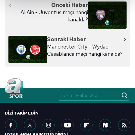
Önceki Haber
Her halükârda, kullanıcılar, bu çerezlere izin vermedikleri
Al Ain - Juventus maçı hangi
takdirde, kullanıcılara hedefli reklamlar
kanalda?
gösterilmeyecektir."
Sizlere daha iyi bir hizmet sunabilmek için İnternet
Sonraki Haber
Sitemizde kendimize ve üçüncü kişilere ait çerezler
Manchester City - Wydad
kullanılmaktadır. Bu çerezler vasıtasıyla çeşitli kişisel
Casablanca maçı hangi kanalda?
verileriniz işlenmekte olup gerekli olan çerezler bilgi
toplumu hizmetlerinin sunulması amacıyla
kullanılmaktadır. Diğer çerezler, sitemizin daha işlevsel
kılınması ve kişiselleştirilmesi ve sizlere yönelik
reklam/pazarlama faaliyetlerinin yapılması, amaçlarıyla
sınırlı olarak açık rızanız dahilinde kullanılacaktır.
Çerezlere ilişkin tercihlerinizi aşağıda yer alan panel
BIZI TAKIP EDIN
vasıtasıyla belirleyebilirsiniz. Çerezlere ilişkin detaylı bilgi
için Ayarlar butonuna tıklayabilir,
Çerez Bilgilendirme
Metnimizi
ziyaret edebilirsiniz.
UYGULAMALARIMIZI İNDİRİN!