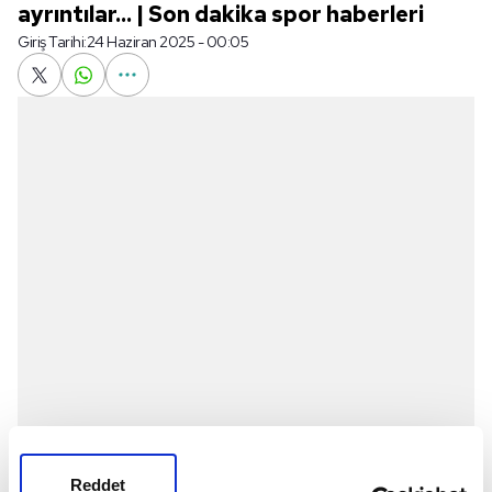
ayrıntılar... | Son dakika spor haberleri
Giriş Tarihi:
24 Haziran 2025 - 00:05
PSG
, FIFA Kulüpler Dünya Kupası B Grubu 3. ve son
Reddet