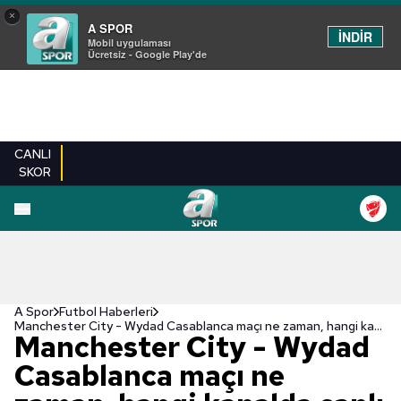
×
A SPOR
İNDİR
Mobil uygulaması
Ücretsiz - Google Play'de
CANLI
SKOR
A Spor
Futbol Haberleri
Manchester City - Wydad Casablanca maçı ne zaman, hangi kanalda canlı yayınlanacak? | FIFA Kulüpler Dünya Kupası
Manchester City - Wydad
Casablanca maçı ne