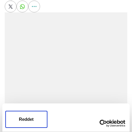
FIFA Kulüpler Dünya Kupası D Grubu ikinci maçında
Reddet
ev sahibi
ABD
ekibi
Los Angeles FC
ile
Tunus
ekibi
Esperance Tunis karşı karşıya geldi.