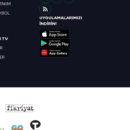
 TAKIM
YBOL
UYGULAMALARIMIZI
R
İNDİRİN!
I TV
OR
BER