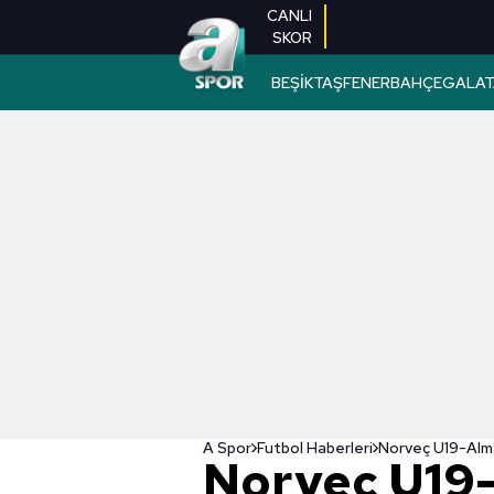
CANLI
SKOR
BEŞİKTAŞ
FENERBAHÇE
GALAT
A Spor
Futbol Haberleri
Norveç U19