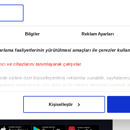
Bilgiler
Reklam Ayarları
rlama faaliyetlerinin yürütülmesi amaçları ile çerezler kullan
yıcı ve cihazlarını tanımlayarak çalışırlar.
de sizlere özel kişiselleştirilmiş reklamlar sunabilir, sayfalarım
aparken amacımızın size daha iyi bir reklam deneyimi sunmak ol
imizden gelen çabayı gösterdiğimizi ve bu noktada, reklamların ma
#A SPOR
olduğunu sizlere hatırlatmak isteriz.
Kişiselleştir
çerezlere izin vermedikleri takdirde, kullanıcılara hedefli reklaml
I
abilmek için İnternet Sitemizde kendimize ve üçüncü kişilere ait 