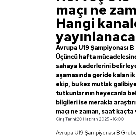
maçı ne zam
Hangi kanal
yayınlanac
Avrupa U19 Şampiyonası B 
Üçüncü hafta mücadelesind
sahaya kaderlerini belirley
aşamasında geride kalan ik
ekip, bu kez mutlak galibiy
tutkunlarının heyecanla bek
bilgileri ise merakla araştı
maçı ne zaman, saat kaçta 
Giriş Tarihi:
20 Haziran 2025 - 16:00
Avrupa U19 Şampiyonası B Grub