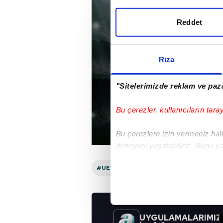
Reddet
Rıza
"Sitelerimizde reklam ve paza
Bu çerezler, kullanıcıların tara
Bu çerezlere izin vermeniz halin
deneyimi yaşatabiliriz. Bunu y
içerikleri sunabilmek adına el
#UEFA TV
#NORVEÇ
#ALMANYA
noktasında tek gelir kalemimiz 
Her halükârda, kullanıcılar, bu 
UYGULAMALARIMIZ
Sizlere daha iyi bir hizmet sun