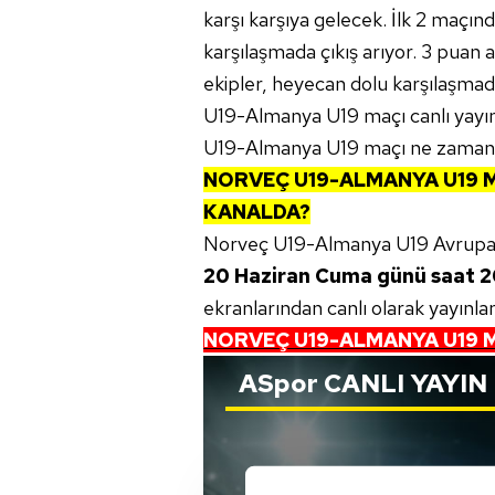
karşı karşıya gelecek. İlk 2 maçınd
karşılaşmada çıkış arıyor. 3 pua
ekipler, heyecan dolu karşılaşma
U19-Almanya U19 maçı canlı yayın 
U19-Almanya U19 maçı ne zaman, 
NORVEÇ U19-ALMANYA U19 M
KANALDA?
Norveç U19-Almanya U19 Avrupa
20 Haziran Cuma günü saat 2
ekranlarından canlı olarak yayınla
NORVEÇ U19-ALMANYA U19 M
ASpor
CANLI YAYIN