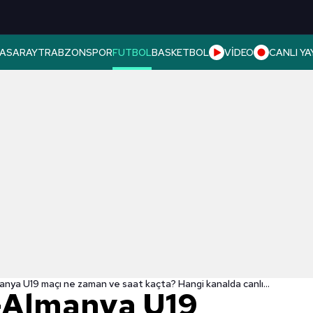
ASARAY
TRABZONSPOR
FUTBOL
BASKETBOL
VİDEO
CANLI YA
Norveç U19-Almanya U19 maçı ne zaman ve saat kaçta? Hangi kanalda canlı yayınlanacak?
-Almanya U19