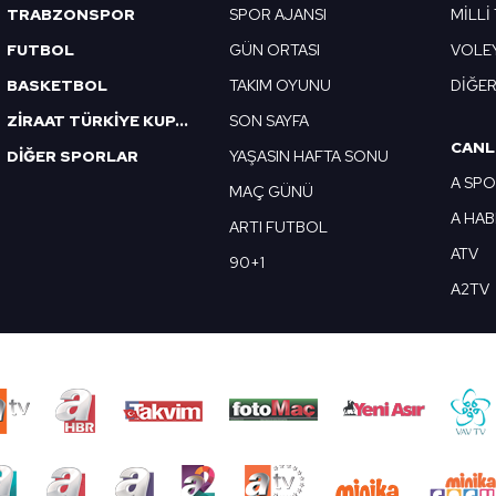
TRABZONSPOR
SPOR AJANSI
MİLLİ
FUTBOL
GÜN ORTASI
VOLE
BASKETBOL
TAKIM OYUNU
DİĞE
ZİRAAT TÜRKİYE KUPASI
SON SAYFA
CANL
DİĞER SPORLAR
YAŞASIN HAFTA SONU
A SP
MAÇ GÜNÜ
A HA
ARTI FUTBOL
ATV
90+1
A2TV