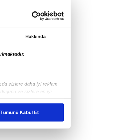
Hakkında
ılmaktadır.
ızda sizlere daha iyi reklam
duğunu ve sizlere en iyi
liyetlerimizi karşılamak
Tümünü Kabul Et
ar gösterilmeyecektir."
çerezler kullanılmaktadır. Bu