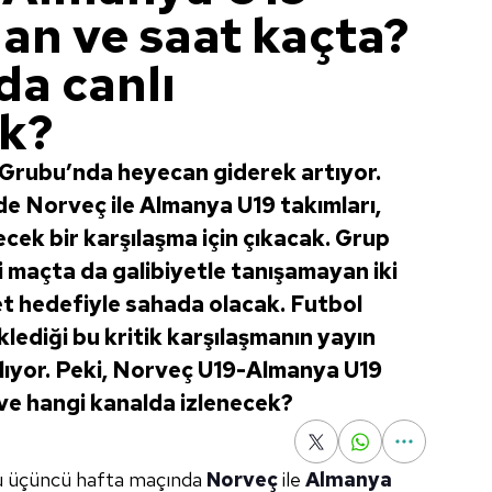
an ve saat kaçta?
da canlı
ak?
Grubu’nda heyecan giderek artıyor.
e Norveç ile Almanya U19 takımları,
ecek bir karşılaşma için çıkacak. Grup
i maçta da galibiyetle tanışamayan iki
et hedefiyle sahada olacak. Futbol
lediği bu kritik karşılaşmanın yayın
rılıyor. Peki, Norveç U19-Almanya U19
ve hangi kanalda izlenecek?
u üçüncü hafta maçında
Norveç
ile
Almanya