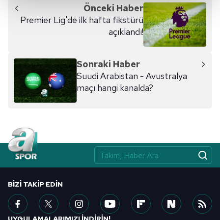
Önceki Haber
Her halükârda, kullanıcılar, bu çerezlere izin vermedikleri
Premier Lig'de ilk hafta fikstürü
takdirde, kullanıcılara hedefli reklamlar
açıklandı!
gösterilmeyecektir."
Sizlere daha iyi bir hizmet sunabilmek için İnternet
Sonraki Haber
Sitemizde kendimize ve üçüncü kişilere ait çerezler
Suudi Arabistan - Avustralya
kullanılmaktadır. Bu çerezler vasıtasıyla çeşitli kişisel
maçı hangi kanalda?
verileriniz işlenmekte olup gerekli olan çerezler bilgi
toplumu hizmetlerinin sunulması amacıyla
kullanılmaktadır. Diğer çerezler, sitemizin daha işlevsel
kılınması ve kişiselleştirilmesi ve sizlere yönelik
reklam/pazarlama faaliyetlerinin yapılması, amaçlarıyla
sınırlı olarak açık rızanız dahilinde kullanılacaktır.
Çerezlere ilişkin tercihlerinizi aşağıda yer alan panel
BIZI TAKIP EDIN
vasıtasıyla belirleyebilirsiniz. Çerezlere ilişkin detaylı bilgi
için Ayarlar butonuna tıklayabilir,
Çerez Bilgilendirme
Metnimizi
ziyaret edebilirsiniz.
UYGULAMALARIMIZI İNDİRİN!