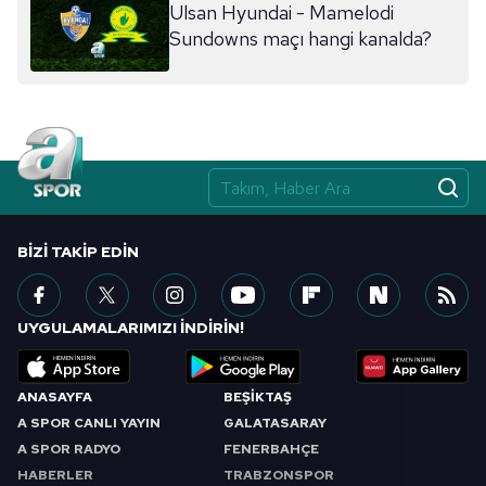
Ulsan Hyundai - Mamelodi
ilgili mevzuata uygun olarak kullanılan çerezlerle ilgili bilgi
Sundowns maçı hangi kanalda?
almak için lütfen
tıklayınız
.
BIZI TAKIP EDIN
UYGULAMALARIMIZI İNDİRİN!
ANASAYFA
BEŞİKTAŞ
A SPOR CANLI YAYIN
GALATASARAY
A SPOR RADYO
FENERBAHÇE
HABERLER
TRABZONSPOR