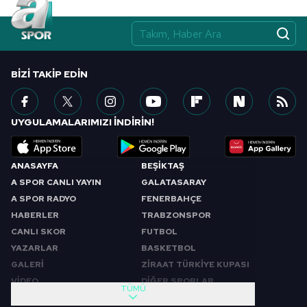
BIZI TAKIP EDIN
UYGULAMALARIMIZI İNDİRİN!
ANASAYFA
BEŞİKTAŞ
A SPOR CANLI YAYIN
GALATASARAY
A SPOR RADYO
FENERBAHÇE
HABERLER
TRABZONSPOR
CANLI SKOR
FUTBOL
YAZARLAR
BASKETBOL
GALERİ
ZİRAAT TÜRKİYE KUPASI
VİDEO
DİĞER SPORLAR
TÜMÜ