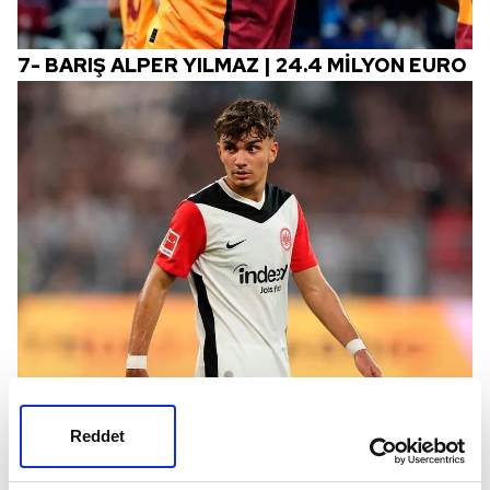
7-
BARIŞ ALPER YILMAZ | 24.4 MİLYON EURO
6-
CAN UZUN | 25.7 MİLYON EURO
Reddet