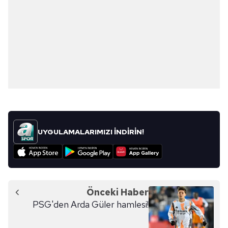
UYGULAMALARIMIZI İNDİRİN!
Önceki Haber
PSG'den Arda Güler hamlesi!