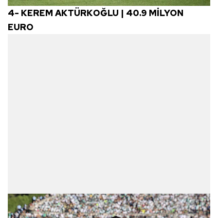
hazırlanmış Aydınlatma Metnimizi okumak ve sitemizde
4-
KEREM AKTÜRKOĞLU | 40.9 MİLYON
ilgili mevzuata uygun olarak kullanılan çerezlerle ilgili bilgi
EURO
almak için lütfen
tıklayınız
.