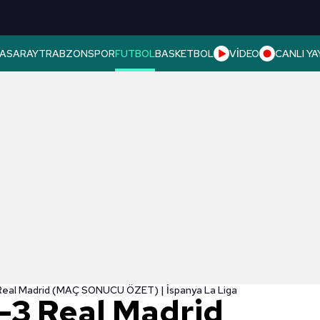
ASARAY
TRABZONSPOR
FUTBOL
BASKETBOL
VİDEO
CANLI YA
Real Madrid (MAÇ SONUCU ÖZET) | İspanya La Liga
-3 Real Madrid