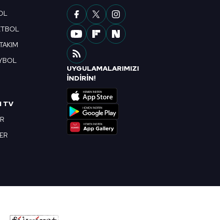
OL
ETBOL
 TAKIM
YBOL
UYGULAMALARIMIZI
R
İNDİRİN!
I TV
OR
BER