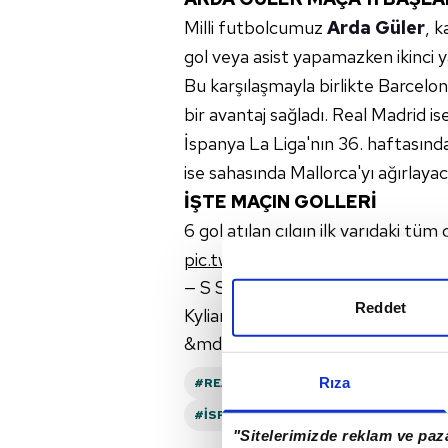
Milli futbolcumuz
Arda Güler
, k
gol veya asist yapamazken ikinci y
Bu karşılaşmayla birlikte Barcelo
bir avantaj sağladı. Real Madrid is
İspanya La Liga'nın 36. haftasınd
ise sahasında Mallorca'yı ağırlayac
İŞTE MAÇIN GOLLERİ
6 gol atılan çılgın ilk yarıdaki tüm 
pic.twitter.com/UDnxyZyXVL
— S Sport (@ssporttr)
May 11, 2
Reddet
Kylian Mbappe&#39;den Hat-tric
&mdash; S Sport (@ssporttr)
Ma
Rıza
#REAL MADRID
#EL CLASICO
#LA
#İSPANYA
#BARCELONA
"Sitelerimizde reklam ve paza