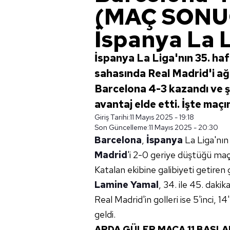
(MAÇ SONUC
İspanya La 
İspanya La Liga'nın 35. haf
sahasında Real Madrid'i ağı
Barcelona 4-3 kazandı ve ş
avantaj elde etti. İşte maçın
Giriş Tarihi:
11 Mayıs 2025 - 19:18
Son Güncelleme:
11 Mayıs 2025 - 20:30
Barcelona
,
İspanya
La Liga'nın
Madrid
'i 2-0 geriye düştüğü ma
Katalan ekibine galibiyeti getiren 
Lamine Yamal
, 34. ile 45. daki
Real Madrid'in golleri ise 5'inci, 1
geldi.
ARDA GÜLER MAÇA 11 BAŞLA