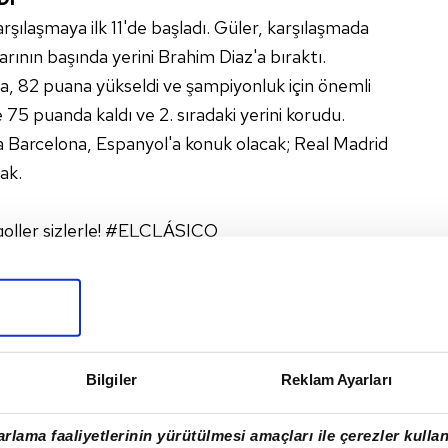
arşılaşmaya ilk 11'de başladı. Güler, karşılaşmada
arının başında yerini Brahim Diaz'a bıraktı.
na, 82 puana yükseldi ve şampiyonluk için önemli
e 75 puanda kaldı ve 2. sıradaki yerini korudu.
a Barcelona, Espanyol'a konuk olacak; Real Madrid
ak.
goller sizlerle!
#ELCLÁSICO
025
k! 🔥
pic.twitter.com/MfGfPIs3WC
y 11, 2025
Bilgiler
Reklam Ayarları
MINE YAMAL
#KYLIAN MBAPPE
#ARDA GÜLER
rlama faaliyetlerinin yürütülmesi amaçları ile çerezler kullan