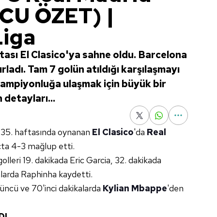
U ÖZET) |
Liga
tası El Clasico'ya sahne oldu. Barcelona
rladı. Tam 7 golün atıldığı karşılaşmayı
ampiyonluğa ulaşmak için büyük bir
 detayları...
 35. haftasında oynanan
El Clasico
'da
Real
çta 4-3 mağlup etti.
golleri 19. dakikada Eric Garcia, 32. dakikada
kalarda Raphinha kaydetti.
4'üncü ve 70'inci dakikalarda
Kylian Mbappe
'den
DI