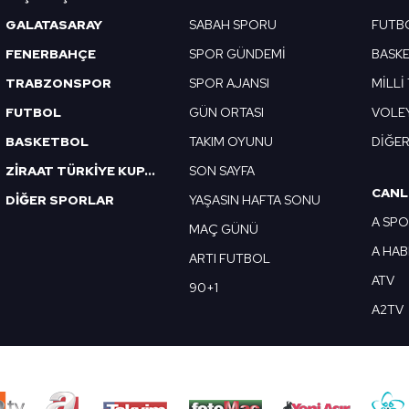
 çerezlerle ilgili bilgi almak için lütfen
tıklayınız
.
GALATASARAY
SABAH SPORU
FUTB
FENERBAHÇE
SPOR GÜNDEMİ
BASK
TRABZONSPOR
SPOR AJANSI
MİLLİ
FUTBOL
GÜN ORTASI
VOLE
BASKETBOL
TAKIM OYUNU
DİĞE
ZİRAAT TÜRKİYE KUPASI
SON SAYFA
CANL
DİĞER SPORLAR
YAŞASIN HAFTA SONU
A SP
MAÇ GÜNÜ
A HA
ARTI FUTBOL
ATV
90+1
A2TV