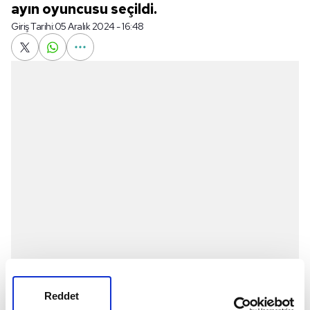
ayın oyuncusu seçildi.
Giriş Tarihi:
05 Aralık 2024 - 16:48
Reddet
Milli futbolcumuz
Hakan Çalhanoğlu
, Inter'de