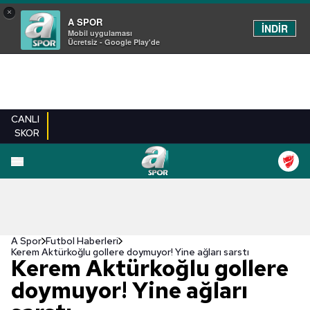
×
A SPOR
İNDİR
Mobil uygulaması
Ücretsiz - Google Play'de
CANLI
SKOR
A Spor
Futbol Haberleri
Kerem Aktürkoğlu gollere doymuyor! Yine ağları sarstı
Kerem Aktürkoğlu gollere
doymuyor! Yine ağları