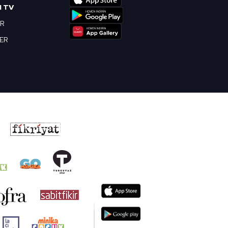
I TV
OR
BER