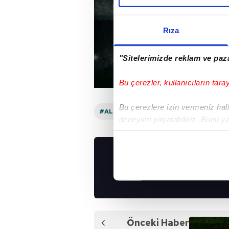
Rıza
"Sitelerimizde reklam ve paza
Bu çerezler, kullanıcıların tara
Bu çerezlere izin vermeniz halin
#ALMANYA BUNDESLIGA
deneyimi yaşatabiliriz. Bunu y
içerikleri sunabilmek adına el
noktasında tek gelir kalemimiz 
UYGULAMALARIMIZ
Her halükârda, kullanıcılar, bu 
İNDİRİN!
Sizlere daha iyi bir hizmet sun
çerezler vasıtasıyla çeşitli kiş
amacıyla kullanılmaktadır. Diğer
Önceki Haber