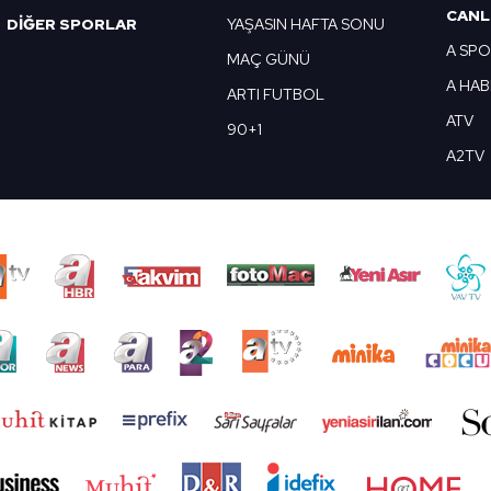
CANL
DİĞER SPORLAR
YAŞASIN HAFTA SONU
A SP
MAÇ GÜNÜ
A HA
ARTI FUTBOL
ATV
90+1
A2TV