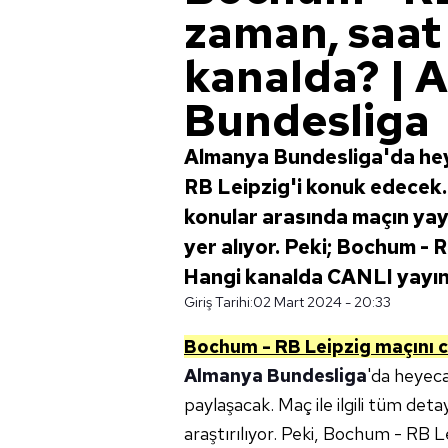
zaman, saat
kanalda? | 
Bundesliga
Almanya Bundesliga'da he
RB Leipzig'i konuk edecek
konular arasında maçın yayı
yer alıyor. Peki; Bochum - 
Hangi kanalda CANLI yayı
Giriş Tarihi:
02 Mart 2024 - 20:33
Bochum - RB Leipzig
m
açını 
Almanya Bundesliga
'da heyeca
paylaşacak. Maç ile ilgili tüm det
araştırılıyor. Peki, Bochum - RB 