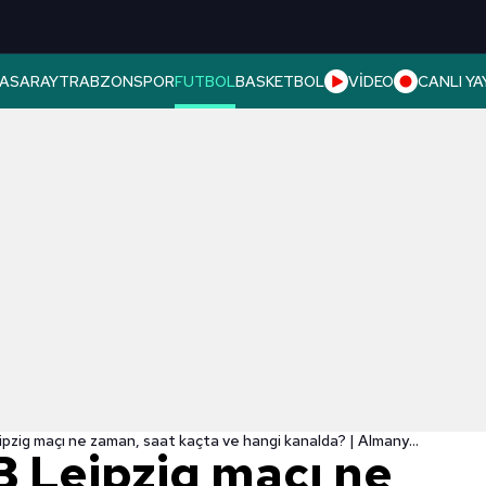
ASARAY
TRABZONSPOR
FUTBOL
BASKETBOL
VİDEO
CANLI YA
Bochum - RB Leipzig maçı ne zaman, saat kaçta ve hangi kanalda? | Almanya Bundesliga
 Leipzig maçı ne