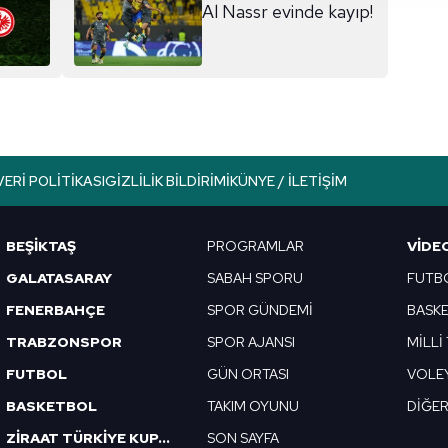
 yapılması, amaçlarıyla sınırlı olarak açık rızanız dahilinde kulla
Al Nassr evinde kayıp!
aşağıda yer alan panel vasıtasıyla belirleyebilirsiniz. Çerezlere iliş
lgilendirme Metnimizi
ziyaret edebilirsiniz.
Korunması Kanunu uyarınca hazırlanmış Aydınlatma Metnimizi okum
 çerezlerle ilgili bilgi almak için lütfen
tıklayınız
.
VERI POLITIKASI
GIZLILIK BILDIRIMI
KÜNYE / İLETIŞIM
BEŞİKTAŞ
PROGRAMLAR
VIDE
GALATASARAY
SABAH SPORU
FUTB
FENERBAHÇE
SPOR GÜNDEMİ
BASK
TRABZONSPOR
SPOR AJANSI
MİLLİ
FUTBOL
GÜN ORTASI
VOLE
BASKETBOL
TAKIM OYUNU
DİĞE
ZİRAAT TÜRKİYE KUPASI
SON SAYFA