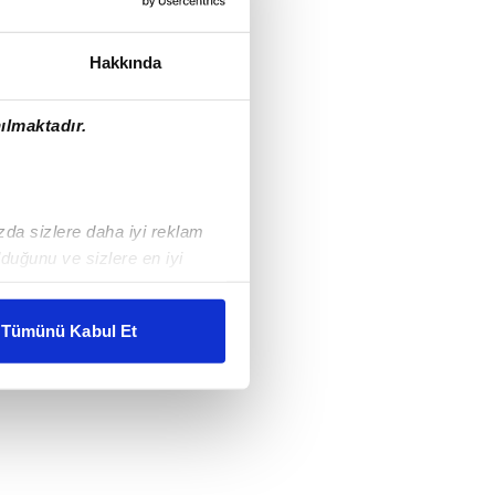
Hakkında
ılmaktadır.
ızda sizlere daha iyi reklam
duğunu ve sizlere en iyi
liyetlerimizi karşılamak
Tümünü Kabul Et
ar gösterilmeyecektir."
çerezler kullanılmaktadır. Bu
u hizmetlerinin sunulması
i ve sizlere yönelik