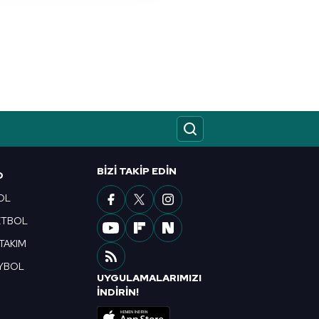
nılacaktır.
kin detaylı bilgi için Ayarlar
ak ve sitemizde ilgili
BIZI TAKIP EDIN
O
OL
ETBOL
 TAKIM
YBOL
UYGULAMALARIMIZI
R
İNDİRİN!