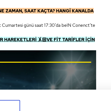
NE ZAMAN, SAAT KAÇTA? HANGİ KANALDA
t Cumartesi günü saat 17:30'da beIN Conenct'te
 HAREKETLERİ 🤸🏻VE FİT TARİFLER İÇİN