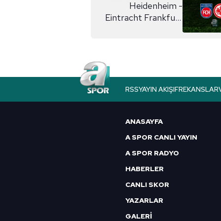
reklam/pazarlama faaliyetlerinin
Heidenheim -
Eintracht Frankfurt
Çerezlere ilişkin tercihlerinizi 
maçı ne zaman?
butonuna tıklayabilir,
Çerez Bi
6698 sayılı Kişisel Verilerin 
mevzuata uygun olarak kullanılan
RSS
YAYIN AKIŞI
FREKANSLAR
ANASAYFA
A SPOR CANLI YAYIN
A SPOR RADYO
HABERLER
CANLI SKOR
YAZARLAR
GALERİ