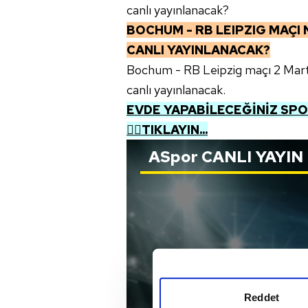
canlı yayınlanacak?
BOCHUM - RB LEIPZIG
MAÇI 
CANLI YAYINLANACAK?
Bochum - RB Leipzig maçı 2 Mar
canlı yayınlanacak.
EVDE YAPABİLECEĞİNİZ SPOR
👉🏼TIKLAYIN...
ASpor
CANLI YAYIN
Reddet