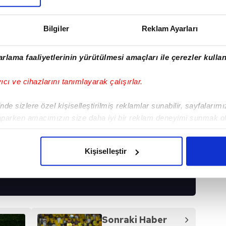
Bilgiler
Reklam Ayarları
rlama faaliyetlerinin yürütülmesi amaçları ile çerezler kullan
yıcı ve cihazlarını tanımlayarak çalışırlar.
de sizlere özel kişiselleştirilmiş reklamlar sunabilir, sayfalarım
aparken amacımızın size daha iyi bir reklam deneyimi sunmak ol
imizden gelen çabayı gösterdiğimizi ve bu noktada, reklamların ma
olduğunu sizlere hatırlatmak isteriz.
Kişiselleştir
I
çerezlere izin vermedikleri takdirde, kullanıcılara hedefli reklaml
abilmek için İnternet Sitemizde kendimize ve üçüncü kişilere ait 
isel verileriniz işlenmekte olup gerekli olan çerezler bilgi toplum
 çerezler, sitemizin daha işlevsel kılınması ve kişiselleştirilmes
Sonraki Haber