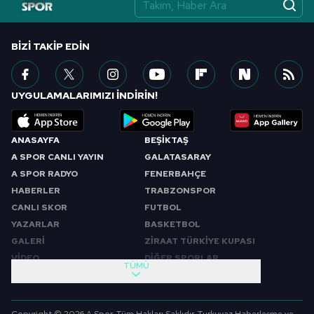
vasıtasıyla belirleyebilirsiniz. Çerezlere ilişkin detaylı bilgi
için Ayarlar butonuna tıklayabilir,
Çerez Bilgilendirme
Metnimizi
ziyaret edebilirsiniz.
BIZI TAKIP EDIN
6698 sayılı Kişisel Verilerin Korunması Kanunu uyarınca
hazırlanmış Aydınlatma Metnimizi okumak ve sitemizde
UYGULAMALARIMIZI İNDİRİN!
ilgili mevzuata uygun olarak kullanılan çerezlerle ilgili bilgi
almak için lütfen
tıklayınız
.
ANASAYFA
BEŞİKTAŞ
A SPOR CANLI YAYIN
GALATASARAY
A SPOR RADYO
FENERBAHÇE
HABERLER
TRABZONSPOR
CANLI SKOR
FUTBOL
YAZARLAR
BASKETBOL
GALERİ
ZİRAAT TÜRKİYE KUPASI
VİDEO
DİĞER SPORLAR
TÜMÜ
PROGRAMLAR
VIDEO
SABAH SPORU
FUTBOL