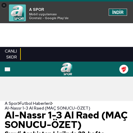
×
A SPOR
İNDİR
Mobil uygulaması
Ücretsiz - Google Play'de
CANLI
SKOR
A Spor
Futbol Haberleri
Al-Nassr 1-3 Al Raed (MAÇ SONUCU-ÖZET)
Al-Nassr 1-3 Al Raed (MAÇ
SONUCU-ÖZET)