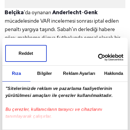
Belçika
'da oynanan
Anderlecht
-
Genk
mücadelesinde VAR incelemesi sonrası iptal edilen
penaltı yargıya taşındı. Sabah'ın derlediği habere
göre; mahkeme dünya futbolunda emsal olacak bir
karar açıkladı ve maçın tekrar edilmesine hükmetti.
Reddet
Karşılaşmanın 23. dakikasında Genk'in kullandığı
penaltıda topun başına geçen Bryan Heynen'in şutu
kaleciden döndü.
Rıza
Bilgiler
Reklam Ayarları
Hakkında
MAÇ TEKRAR OYNANACAK
Ardından takım arkadaşı Sor topu filelere
"Sitelerimizde reklam ve pazarlama faaliyetlerinin
yürütülmesi amaçları ile çerezler kullanılmaktadır.
gönderirken, VAR incelemesi sonrası Sor'un ceza
sahasına erken girdiği kanaatine varıldı ve gol iptal
Bu çerezler, kullanıcıların tarayıcı ve cihazlarını
edildi. Maçın 70. dakikasında Genk öne geçti ancak
tanımlayarak çalışırlar.
Anderlecht 74 ve 90. dakikada bulduğu gollerle