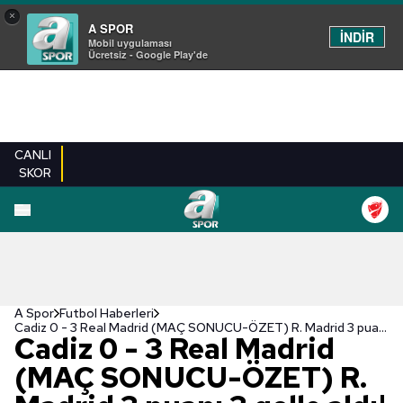
×
A SPOR
İNDİR
Mobil uygulaması
Ücretsiz - Google Play'de
CANLI
SKOR
A Spor
Futbol Haberleri
Cadiz 0 - 3 Real Madrid (MAÇ SONUCU-ÖZET) R. Madrid 3 puanı 3 golle aldı!
Cadiz 0 - 3 Real Madrid
(MAÇ SONUCU-ÖZET) R.