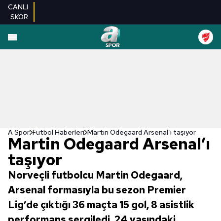
CANLI
SKOR
A Spor
Futbol Haberleri
Martin Odegaard Arsenal’ı taşıyor
Martin Odegaard Arsenal’ı
taşıyor
Norveçli futbolcu Martin Odegaard,
Arsenal formasıyla bu sezon Premier
Lig’de çıktığı 36 maçta 15 gol, 8 asistlik
performans sergiledi. 24 yaşındaki