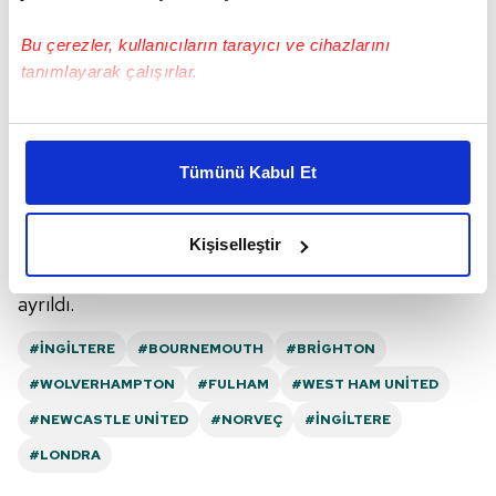
Martin Odegaard, kırmızı formayla bu sezon
kaydettiği 15 golün 9'unu deplasmanda attı ve
Bu çerezler, kullanıcıların tarayıcı ve cihazlarını
tanımlayarak çalışırlar.
Arsenal bu karşılaşmalarda mağlubiyet yaşamadı.
Yıldız orta saha, deplasmanda
Bournemouth
ve
Bu çerezlere izin vermeniz halinde sizlere özel
Wolverhampton
'a 2'şer,
Brighton
, Tottenham
kişiselleştirilmiş reklamlar sunabilir, sayfalarımızda sizlere
Tümünü Kabul Et
Hotspur,
Fulham
,
West Ham United
ve
daha iyi reklam deneyimi yaşatabiliriz. Bunu yaparken
Newcastle United
'a ise 1'er gol attı. Odegaard'ın
amacımızın size daha iyi bir reklam deneyimi sunmak
olduğunu ve sizlere en iyi içerikleri sunabilmek adına
dış sahada gol attığı mücadelelerde Arsenal, 8 maçın
Kişiselleştir
elimizden gelen çabayı gösterdiğimizi ve bu noktada,
6'sında galip gelirken, 2 kez de sahadan 1 puan ile
reklamların maliyetlerimizi karşılamak noktasında tek gelir
ayrıldı.
kalemimiz olduğunu sizlere hatırlatmak isteriz.
#İNGILTERE
#BOURNEMOUTH
#BRIGHTON
Her halükârda, kullanıcılar, bu çerezlere izin vermedikleri
#WOLVERHAMPTON
#FULHAM
#WEST HAM UNITED
takdirde, kullanıcılara hedefli reklamlar
gösterilmeyecektir."
#NEWCASTLE UNITED
#NORVEÇ
#İNGILTERE
#LONDRA
Sizlere daha iyi bir hizmet sunabilmek için İnternet