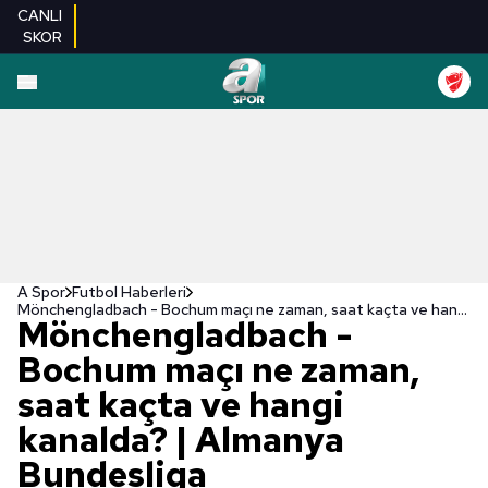
CANLI
SKOR
A Spor
Futbol Haberleri
Mönchengladbach - Bochum maçı ne zaman, saat kaçta ve hangi kanalda? | Almanya Bundesliga
Mönchengladbach -
Bochum maçı ne zaman,
saat kaçta ve hangi
kanalda? | Almanya
Bundesliga