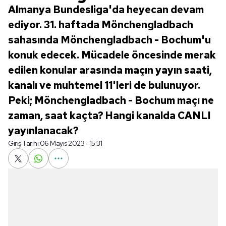
Almanya Bundesliga'da heyecan devam
ediyor. 31. haftada Mönchengladbach
sahasında Mönchengladbach - Bochum'u
konuk edecek. Mücadele öncesinde merak
edilen konular arasında maçın yayın saati,
kanalı ve muhtemel 11'leri de bulunuyor.
Peki; Mönchengladbach - Bochum maçı ne
zaman, saat kaçta? Hangi kanalda CANLI
yayınlanacak?
Giriş Tarihi:
06 Mayıs 2023 - 15:31