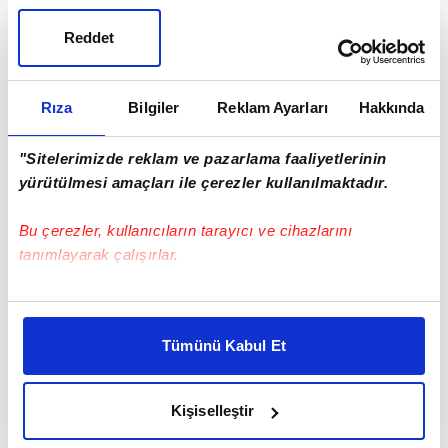
MONCHENGLADBACH - BOCHUM
MAÇI NE
Reddet
ZAMAN, SAAT KAÇTA? HANGİ KANALDA CANLI
YAYINLANACAK?
Mönchengladbach - Bochum maçı 6 Mayıs
Rıza
Bilgiler
Reklam Ayarları
Hakkında
Cumartesi günü saat 16.30'da beIN Connect'te canlı
yayınlanacak.
"Sitelerimizde reklam ve pazarlama faaliyetlerinin
yürütülmesi amaçları ile çerezler kullanılmaktadır.
EVDE YAPABİLECEĞİNİZ SPOR HAREKETLERİ
🤸🏻VE FİT TARİFLER İÇİN 👉🏼TIKLAYIN...
Bu çerezler, kullanıcıların tarayıcı ve cihazlarını
MONCHENGLADBACH - BOCHUM
MAÇI
tanımlayarak çalışırlar.
MUHTEMEL 11'LER
Mönchengladbach
Bu çerezlere izin vermeniz halinde sizlere özel
kişiselleştirilmiş reklamlar sunabilir, sayfalarımızda sizlere
Omlin; Lainer, Friedrich, Elvedi, Netz; Weigl,
Tümünü Kabul Et
daha iyi reklam deneyimi yaşatabiliriz. Bunu yaparken
Neuhaus; Ngoumou, Hofmann, Stindl; Plea
amacımızın size daha iyi bir reklam deneyimi sunmak
Bochum
olduğunu ve sizlere en iyi içerikleri sunabilmek adına
Kişiselleştir
Riemann; Gamboa, Ordets, Masovic, Soares; Losilla,
elimizden gelen çabayı gösterdiğimizi ve bu noktada,
Osterhage; Asano, Stoger, Antwi-Adjei; Hofmann
reklamların maliyetlerimizi karşılamak noktasında tek gelir