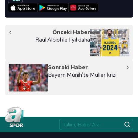
için Ayarlar butonuna tıklayabilir,
Çerez Bilgilendirme
Metnimizi
ziyaret edebilirsiniz.
6698 sayılı Kişisel Verilerin Korunması Kanunu uyarınca
Önceki Haber
hazırlanmış Aydınlatma Metnimizi okumak ve sitemizde
Raul Albiol ile 1 yıl daha
ilgili mevzuata uygun olarak kullanılan çerezlerle ilgili bilgi
almak için lütfen
tıklayınız
.
Sonraki Haber
Bayern Münih'te Müller krizi