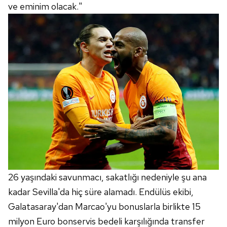
vasıtasıyla belirleyebilirsiniz. Çerezlere ilişkin detaylı bilgi
ve eminim olacak."
için Ayarlar butonuna tıklayabilir,
Çerez Bilgilendirme
Metnimizi
ziyaret edebilirsiniz.
6698 sayılı Kişisel Verilerin Korunması Kanunu uyarınca
hazırlanmış Aydınlatma Metnimizi okumak ve sitemizde
ilgili mevzuata uygun olarak kullanılan çerezlerle ilgili bilgi
almak için lütfen
tıklayınız
.
26 yaşındaki savunmacı, sakatlığı nedeniyle şu ana
kadar Sevilla'da hiç süre alamadı. Endülüs ekibi,
Galatasaray'dan Marcao'yu bonuslarla birlikte 15
milyon Euro bonservis bedeli karşılığında transfer