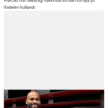
Marcao'nun sakatlığı hakkında sorulan soruya şu
ifadeleri kullandı: