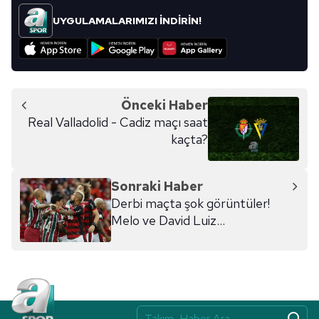
UYGULAMALARIMIZI İNDİRİN!
Önceki Haber
Real Valladolid - Cadiz maçı saat
kaçta?
Sonraki Haber
Derbi maçta şok görüntüler!
Melo ve David Luiz...