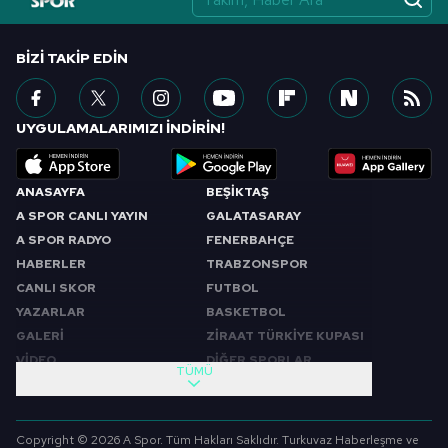
BIZI TAKIP EDIN
UYGULAMALARIMIZI İNDİRİN!
ANASAYFA
BEŞİKTAŞ
A SPOR CANLI YAYIN
GALATASARAY
A SPOR RADYO
FENERBAHÇE
HABERLER
TRABZONSPOR
CANLI SKOR
FUTBOL
YAZARLAR
BASKETBOL
GALERİ
ZİRAAT TÜRKİYE KUPASI
VİDEO
DİĞER SPORLAR
TÜMÜ
PROGRAMLAR
VIDEO
SABAH SPORU
FUTBOL
Copyright © 2026 A Spor. Tüm Hakları Saklıdır. Turkuvaz Haberleşme ve