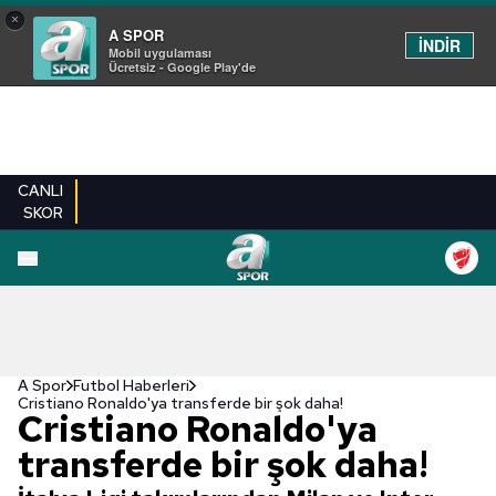
×
A SPOR
İNDİR
Mobil uygulaması
Ücretsiz - Google Play'de
CANLI
SKOR
A Spor
Futbol Haberleri
Cristiano Ronaldo'ya transferde bir şok daha!
Cristiano Ronaldo'ya
transferde bir şok daha!