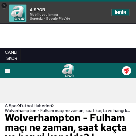
×
A SPOR
İNDİR
Mobil uygulaması
Ücretsiz - Google Play'de
CANLI
SKOR
A Spor
Futbol Haberleri
Wolverhampton - Fulham maçı ne zaman, saat kaçta ve hangi kanalda? | İngiltere Premier Lig
Wolverhampton - Fulham
maçı ne zaman, saat kaçta