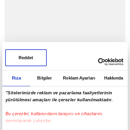
Reddet
Rıza
Bilgiler
Reklam Ayarları
Hakkında
İngiltere Premier Lig'de heyecan devam ediyor. 2.
hafta maçında
Wolverhampton
-
Fulham
kozlarını
"Sitelerimizde reklam ve pazarlama faaliyetlerinin
paylaşacak. Maç ile ilgili tüm detaylar merak ediliyor.
yürütülmesi amaçları ile çerezler kullanılmaktadır.
Peki, Wolverhampton - Fulham maçı ne zaman, saat
kaçta ve hangi kanalda canlı yayınlanacak?
Bu çerezler, kullanıcıların tarayıcı ve cihazlarını
tanımlayarak çalışırlar.
WOLVERHAMPTON - FULHAM
MAÇI NE