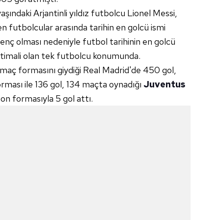
yaşındaki Arjantinli yıldız futbolcu Lionel Messi,
en futbolcular arasında tarihin en golcü ismi
enç olması nedeniyle futbol tarihinin en golcü
timali olan tek futbolcu konumunda.
maç formasını giydiği Real Madrid'de 450 gol,
ması ile 136 gol, 134 maçta oynadığı
Juventus
bon formasıyla 5 gol attı.