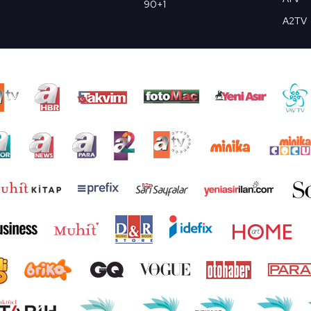
90+1
A2TV