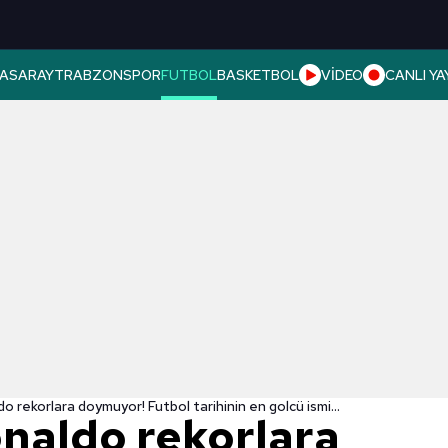
ASARAY
TRABZONSPOR
FUTBOL
BASKETBOL
VİDEO
CANLI YA
o rekorlara doymuyor! Futbol tarihinin en golcü ismi...
onaldo rekorlara