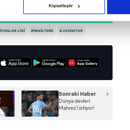
olduğunu sizlere hatırlatmak isteriz.
Kişiselleştir
31
5
çerezlere izin vermedikleri takdirde, kullanıcılara hedefli reklaml
abilmek için İnternet Sitemizde kendimize ve üçüncü kişilere ait 
IYONLAR LIGI
#İNGILTERE
#JUVENTUS
isel verileriniz işlenmekte olup gerekli olan çerezler bilgi toplum
 çerezler, sitemizin daha işlevsel kılınması ve kişiselleştirilmes
 yapılması, amaçlarıyla sınırlı olarak açık rızanız dahilinde kulla
I
aşağıda yer alan panel vasıtasıyla belirleyebilirsiniz. Çerezlere iliş
lgilendirme Metnimizi
ziyaret edebilirsiniz.
Korunması Kanunu uyarınca hazırlanmış Aydınlatma Metnimizi okum
 çerezlerle ilgili bilgi almak için lütfen
tıklayınız
.
Sonraki Haber
Dünya devleri
Mahrez'i istiyor!