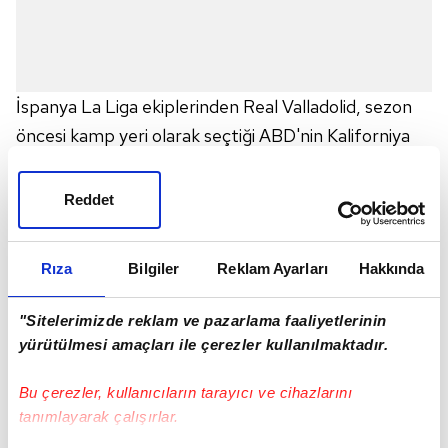
İspanya La Liga ekiplerinden Real Valladolid, sezon
öncesi kamp yeri olarak seçtiği ABD'nin Kaliforniya
eyaletine 12 Temmuz Cuma günü giderek
çalışmalara başladı. Son ana dek yapılan girişimlere
Reddet
karşın vizesi yetişmeyen Enes Ünal, İspanya'nın
başkenti Madrid'de kaldı. Geçtiğimiz hafta İspanyol
Rıza
Bilgiler
Reklam Ayarları
Hakkında
kulübüyle imzalayan Milli futbolcunun, vizesinin
çıktığı ancak pasaportunu, geçtiğimiz cuma akşamı
"Sitelerimizde reklam ve pazarlama faaliyetlerinin
posta ile gönderilmesinden ötürü yarın sabah alacağı
yürütülmesi amaçları ile çerezler kullanılmaktadır.
öğrenildi. Zamanın kısıtlı olması nedeniyle vizesi
Bu çerezler, kullanıcıların tarayıcı ve cihazlarını
yetişemeyen Enes Ünal'ın yarın pasaportunu
tanımlayarak çalışırlar.
aldıktan sonra ABD'ye giderek, Real Valladolid'in