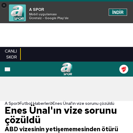
×
A SPOR
İNDİR
Mobil uygulaması
Ücretsiz - Google Play'de
CANLI
SKOR
A Spor
Futbol Haberleri
Enes Ünal'ın vize sorunu çözüldü
Enes Ünal'ın vize sorunu
çözüldü
ABD vizesinin yetişememesinden ötürü