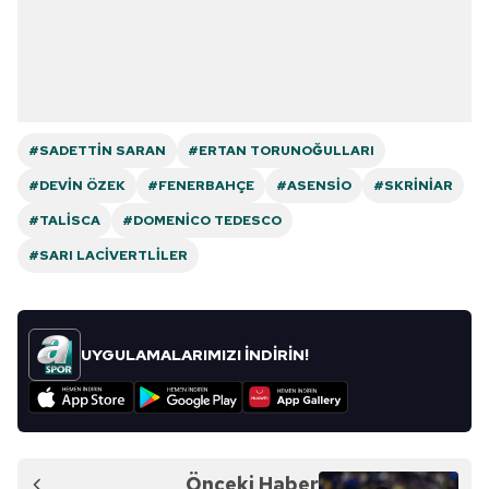
#SADETTIN SARAN
#ERTAN TORUNOĞULLARI
#DEVIN ÖZEK
#FENERBAHÇE
#ASENSIO
#SKRINIAR
#TALISCA
#DOMENICO TEDESCO
#SARI LACIVERTLILER
UYGULAMALARIMIZI İNDİRİN!
Önceki Haber