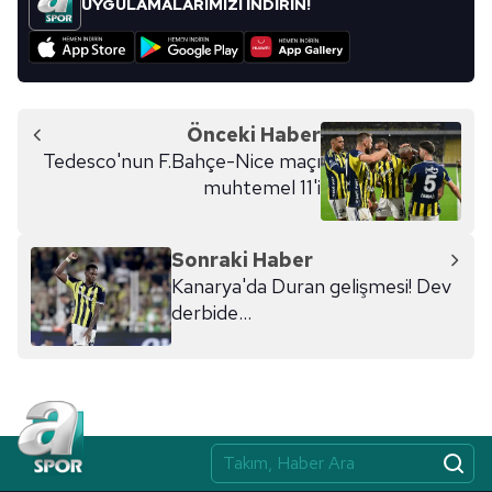
UYGULAMALARIMIZI İNDİRİN!
Önceki Haber
Tedesco'nun F.Bahçe-Nice maçı
muhtemel 11'i
Sonraki Haber
Kanarya'da Duran gelişmesi! Dev
derbide...