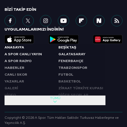
BIZI TAKIP EDIN
UYGULAMALARIMIZI İNDİRİN!
ANASAYFA
BEŞİKTAŞ
A SPOR CANLI YAYIN
GALATASARAY
A SPOR RADYO
FENERBAHÇE
HABERLER
TRABZONSPOR
CANLI SKOR
FUTBOL
YAZARLAR
BASKETBOL
GALERİ
ZİRAAT TÜRKİYE KUPASI
VİDEO
DİĞER SPORLAR
TÜMÜ
PROGRAMLAR
VIDEO
SABAH SPORU
FUTBOL
Copyright © 2026 A Spor. Tüm Hakları Saklıdır. Turkuvaz Haberleşme ve
SPOR GÜNDEMİ
BASKETBOL
Yayıncılık A.Ş.