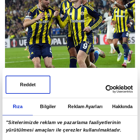
Fransız basını Fenerbahçe-Nice maçının
ardından sarı lacivertlilere 3 puanı getiren ve
Reddet
oynaduğı futbolla beğeni alan Kerem
Aktürkoğlu'na dikkat çekti.
Rıza
Bilgiler
Reklam Ayarları
Hakkında
"Sitelerimizde reklam ve pazarlama faaliyetlerinin
yürütülmesi amaçları ile çerezler kullanılmaktadır.