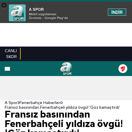
×
A SPOR
İNDİR
Mobil uygulaması
Ücretsiz - Google Play'de
CANLI
SKOR
A Spor
Fenerbahçe Haberleri
Fransız basınından Fenerbahçeli yıldıza övgü! 'Göz kamaştırdı'
Fransız basınından
Fenerbahçeli yıldıza övgü!