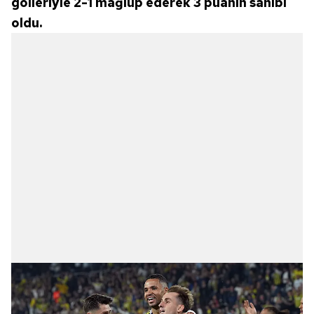
golleriyle 2-1 mağlup ederek 3 puanın sahibi
oldu.