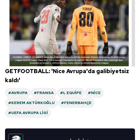
GETFOOTBALL: 'Nice Avrupa'da galibiyetsiz
kaldı'
#AVRUPA
#FRANSA
#L EQUIPE
#NICE
#KEREM AKTÜRKOĞLU
#FENERBAHÇE
#UEFA AVRUPA LIGI