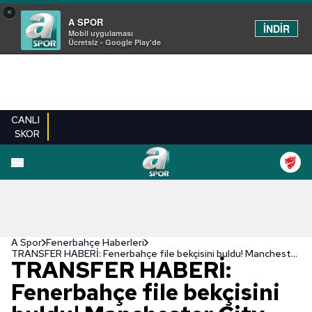
×
A SPOR
İNDİR
Mobil uygulaması
Ücretsiz - Google Play'de
CANLI
SKOR
A Spor
Fenerbahçe Haberleri
TRANSFER HABERİ: Fenerbahçe file bekçisini buldu! Manchester City...
TRANSFER HABERİ:
Fenerbahçe file bekçisini