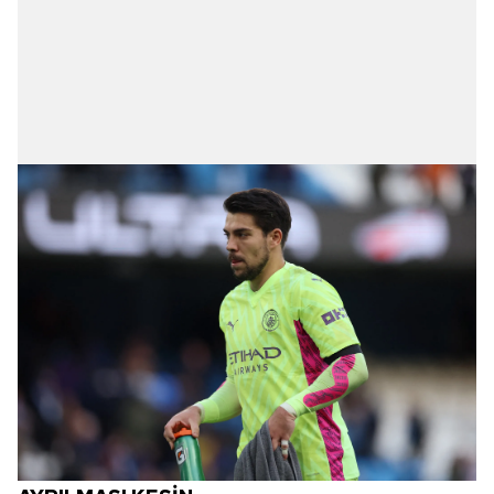
kılınması ve kişiselleştirilmesi ve sizlere yönelik
reklam/pazarlama faaliyetlerinin yapılması, amaçlarıyla
sınırlı olarak açık rızanız dahilinde kullanılacaktır.
Çerezlere ilişkin tercihlerinizi aşağıda yer alan panel
vasıtasıyla belirleyebilirsiniz. Çerezlere ilişkin detaylı bilgi
için Ayarlar butonuna tıklayabilir,
Çerez Bilgilendirme
Metnimizi
ziyaret edebilirsiniz.
6698 sayılı Kişisel Verilerin Korunması Kanunu uyarınca
hazırlanmış Aydınlatma Metnimizi okumak ve sitemizde
ilgili mevzuata uygun olarak kullanılan çerezlerle ilgili bilgi
almak için lütfen
tıklayınız
.