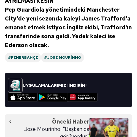
AYRILMASI KESİN
Pep Guardiola yönetimindeki Manchester
City'de yeni sezonda kaleyi James Trafford'a
emanet etmek istiyor. İngiliz ekibi, Trafford'ın
transferinde sona geldi. Yedek kaleci ise
Ederson olacak.
#FENERBAHÇE
#JOSE MOURINHO
UYGULAMALARIMIZI İNDİRİN!
Önceki Haber
Jose Mourinho: "Başkan da
görüyordur"