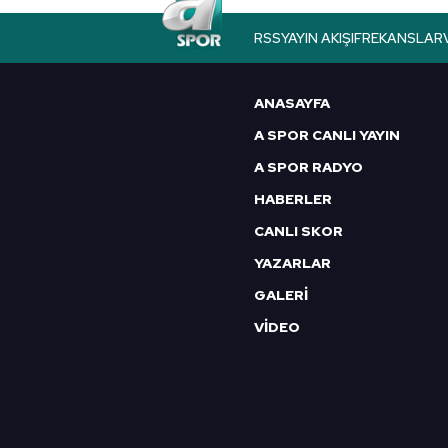
butonuna tıklayabilir,
Çerez Bi
RSS
YAYIN AKIŞI
FREKANSLAR
6698 sayılı Kişisel Verilerin 
mevzuata uygun olarak kullanılan
ANASAYFA
A SPOR CANLI YAYIN
A SPOR RADYO
HABERLER
CANLI SKOR
YAZARLAR
GALERİ
VİDEO