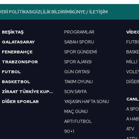
lgilendirme Metnimizi
ziyaret edebilirsiniz.
VERI POLITIKASI
GIZLILIK BILDIRIMI
KÜNYE / İLETIŞIM
Korunması Kanunu uyarınca hazırlanmış Aydınlatma Metnimizi okum
 çerezlerle ilgili bilgi almak için lütfen
tıklayınız
.
BEŞİKTAŞ
PROGRAMLAR
VIDE
GALATASARAY
SABAH SPORU
FUTB
FENERBAHÇE
SPOR GÜNDEMİ
BASK
TRABZONSPOR
SPOR AJANSI
MİLLİ
FUTBOL
GÜN ORTASI
VOLE
BASKETBOL
TAKIM OYUNU
DİĞE
ZİRAAT TÜRKİYE KUPASI
SON SAYFA
CANL
DİĞER SPORLAR
YAŞASIN HAFTA SONU
A SP
MAÇ GÜNÜ
A HA
ARTI FUTBOL
ATV
90+1
A2TV