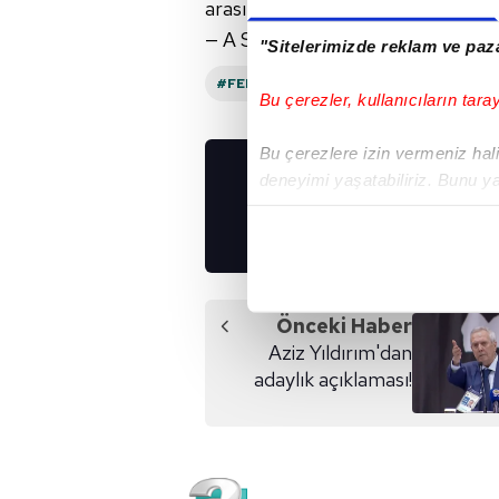
arasında çıkan tartışmayı Aziz Yı
— A Spor (@aspor)
July 26, 2025
"Sitelerimizde reklam ve paza
#FENERBAHÇE KULÜBÜ
Bu çerezler, kullanıcıların tara
Bu çerezlere izin vermeniz halin
deneyimi yaşatabiliriz. Bunu y
UYGULAMALARIMIZ
içerikleri sunabilmek adına el
İNDİRİN!
noktasında tek gelir kalemimiz 
Her halükârda, kullanıcılar, bu 
Önceki Haber
Sizlere daha iyi bir hizmet sun
Aziz Yıldırım'dan
çerezler vasıtasıyla çeşitli kiş
adaylık açıklaması!
amacıyla kullanılmaktadır. Diğer
reklam/pazarlama faaliyetlerinin
Çerezlere ilişkin tercihlerinizi 