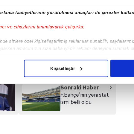
ldırım araya…
pic.twitter.com/nZs9DW8sFZ
rlama faaliyetlerinin yürütülmesi amaçları ile çerezler kullan
yıcı ve cihazlarını tanımlayarak çalışırlar.
de sizlere özel kişiselleştirilmiş reklamlar sunabilir, sayfalarım
aparken amacımızın size daha iyi bir reklam deneyimi sunmak ol
I
imizden gelen çabayı gösterdiğimizi ve bu noktada, reklamların ma
olduğunu sizlere hatırlatmak isteriz.
Kişiselleştir
çerezlere izin vermedikleri takdirde, kullanıcılara hedefli reklaml
Sonraki Haber
abilmek için İnternet Sitemizde kendimize ve üçüncü kişilere ait 
F.Bahçe'nin yeni stat
isel verileriniz işlenmekte olup gerekli olan çerezler bilgi toplum
ismi belli oldu
 çerezler, sitemizin daha işlevsel kılınması ve kişiselleştirilmes
 yapılması, amaçlarıyla sınırlı olarak açık rızanız dahilinde kulla
aşağıda yer alan panel vasıtasıyla belirleyebilirsiniz. Çerezlere iliş