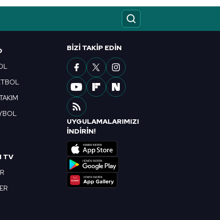
ak ve sitemizde ilgili
BIZI TAKIP EDIN
O
OL
ETBOL
 TAKIM
YBOL
UYGULAMALARIMIZI
R
İNDİRİN!
I TV
OR
BER