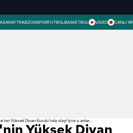
ASARAY
TRABZONSPOR
FUTBOL
BASKETBOL
VİDEO
CANLI YA
'nin Yüksek Divan Kurulu’nda olay! İşte o anlar...
nin Yüksek Divan