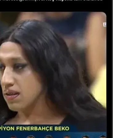
 çerezlerle ilgili bilgi almak için lütfen
tıklayınız
.