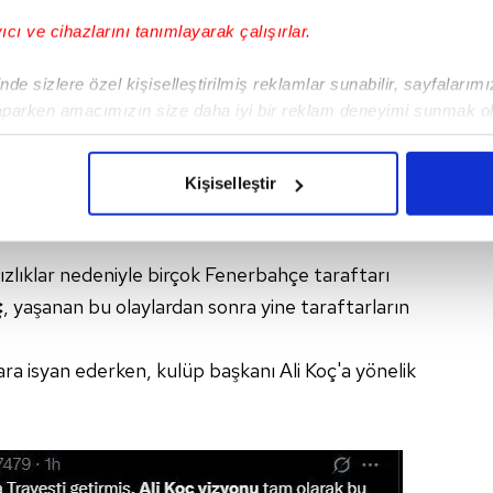
yıcı ve cihazlarını tanımlayarak çalışırlar.
de sizlere özel kişiselleştirilmiş reklamlar sunabilir, sayfalarım
aparken amacımızın size daha iyi bir reklam deneyimi sunmak ol
imizden gelen çabayı gösterdiğimizi ve bu noktada, reklamların ma
olduğunu sizlere hatırlatmak isteriz.
Kişiselleştir
çerezlere izin vermedikleri takdirde, kullanıcılara hedefli reklaml
abilmek için İnternet Sitemizde kendimize ve üçüncü kişilere ait 
zlıklar nedeniyle birçok Fenerbahçe taraftarı
isel verileriniz işlenmekte olup gerekli olan çerezler bilgi toplum
ç
, yaşanan bu olaylardan sonra yine taraftarların
 çerezler, sitemizin daha işlevsel kılınması ve kişiselleştirilmes
 yapılması, amaçlarıyla sınırlı olarak açık rızanız dahilinde kulla
ra isyan ederken, kulüp başkanı Ali Koç'a yönelik
aşağıda yer alan panel vasıtasıyla belirleyebilirsiniz. Çerezlere iliş
lgilendirme Metnimizi
ziyaret edebilirsiniz.
Korunması Kanunu uyarınca hazırlanmış Aydınlatma Metnimizi okum