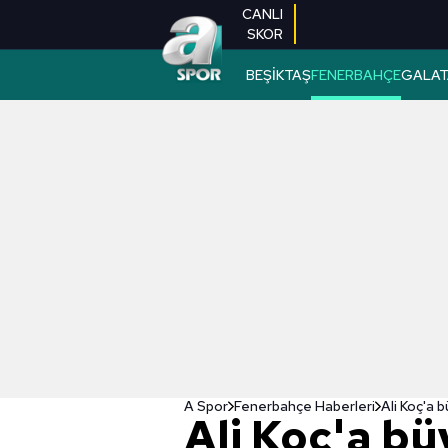
CANLI
SKOR
BEŞİKTAŞ
FENERBAHÇE
GALAT
A Spor
Fenerbahçe Haberleri
Ali Koç'a b
Ali Koç'a bü