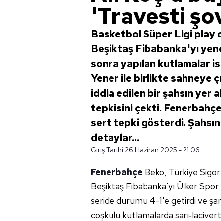
'Travesti şov
Basketbol Süper Ligi play 
Beşiktaş Fibabanka'yı yen
sonra yapılan kutlamalar is
Yener ile birlikte sahneye
iddia edilen bir şahsın yer 
tepkisini çekti. Fenerbahç
sert tepki gösterdi. Şahsın
detaylar...
Giriş Tarihi:
26 Haziran 2025 - 21:06
Fenerbahçe
Beko, Türkiye Sigort
Beşiktaş Fibabanka'yı Ülker Spor
seride durumu 4-1'e getirdi ve ş
coşkulu kutlamalarda sarı‑lacivert