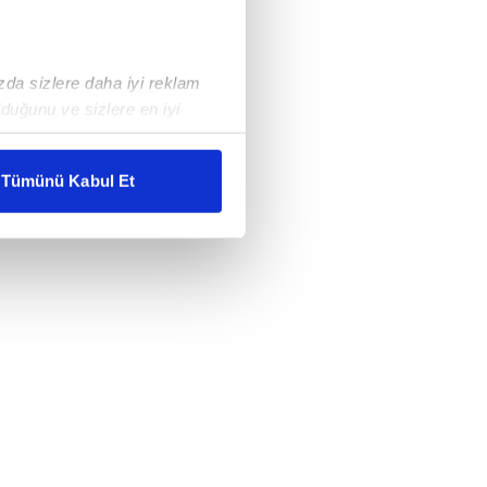
ızda sizlere daha iyi reklam
duğunu ve sizlere en iyi
liyetlerimizi karşılamak
Tümünü Kabul Et
ar gösterilmeyecektir."
çerezler kullanılmaktadır. Bu
u hizmetlerinin sunulması
i ve sizlere yönelik
nılacaktır.
kin detaylı bilgi için Ayarlar
ak ve sitemizde ilgili