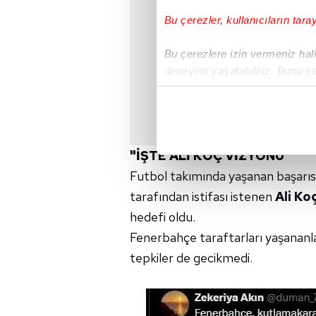
Bu çerezler, kullanıcıların tara
Bu çerezlere izin vermeniz halin
deneyimi yaşatabiliriz. Bunu y
içerikleri sunabilmek adına el
noktasında tek gelir kalemimiz 
Her halükârda, kullanıcılar, bu 
"İŞTE ALİ KOÇ VİZYONU"
Sizlere daha iyi bir hizmet sun
Futbol takımında yaşanan başarısı
çerezler vasıtasıyla çeşitli kiş
tarafından istifası istenen
Ali Ko
amacıyla kullanılmaktadır. Diğer
hedefi oldu.
reklam/pazarlama faaliyetlerinin
Fenerbahçe taraftarları yaşananla
tepkiler de gecikmedi.
Çerezlere ilişkin tercihlerinizi 
butonuna tıklayabilir,
Çerez Bi
6698 sayılı Kişisel Verilerin 