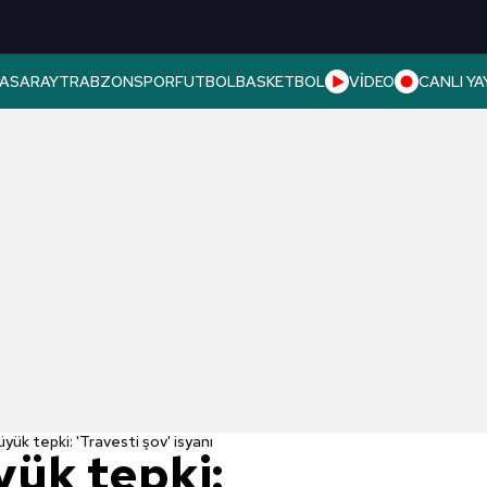
ASARAY
TRABZONSPOR
FUTBOL
BASKETBOL
VİDEO
CANLI YA
üyük tepki: 'Travesti şov' isyanı
yük tepki: