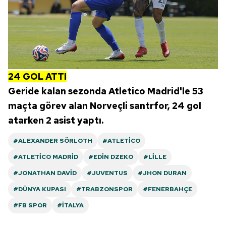
24 GOL ATTI
Geride kalan sezonda Atletico Madrid'le 53
maçta görev alan Norveçli santrfor, 24 gol
atarken 2 asist yaptı.
#ALEXANDER SÖRLOTH
#ATLETICO
#ATLETICO MADRID
#EDIN DZEKO
#LILLE
#JONATHAN DAVID
#JUVENTUS
#JHON DURAN
#DÜNYA KUPASI
#TRABZONSPOR
#FENERBAHÇE
#FB SPOR
#İTALYA