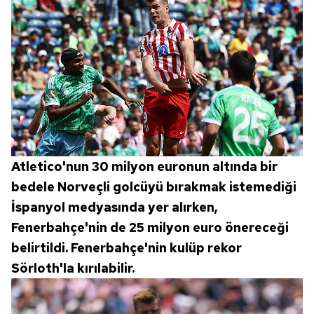
vasıtasıyla belirleyebilirsiniz. Çerezlere ilişkin detaylı bilgi
için Ayarlar butonuna tıklayabilir,
Çerez Bilgilendirme
Metnimizi
ziyaret edebilirsiniz.
6698 sayılı Kişisel Verilerin Korunması Kanunu uyarınca
hazırlanmış Aydınlatma Metnimizi okumak ve sitemizde
ilgili mevzuata uygun olarak kullanılan çerezlerle ilgili bilgi
almak için lütfen
tıklayınız
.
Atletico'nun 30 milyon euronun altında bir
bedele Norveçli golcüyü bırakmak istemediği
İspanyol medyasında yer alırken,
Fenerbahçe'nin de 25 milyon euro önereceği
belirtildi. Fenerbahçe'nin kulüp rekor
Sörloth'la kırılabilir.