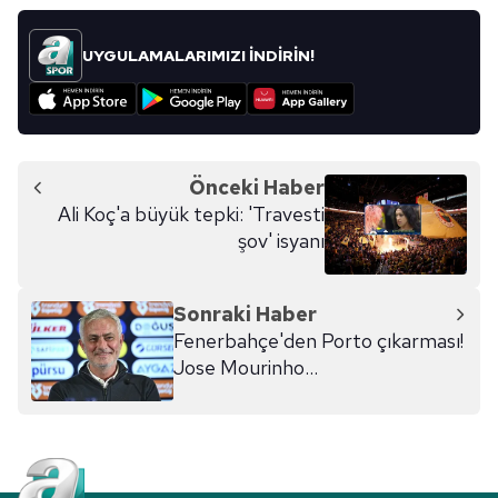
UYGULAMALARIMIZI İNDİRİN!
Önceki Haber
Ali Koç'a büyük tepki: 'Travesti
şov' isyanı
Sonraki Haber
Fenerbahçe'den Porto çıkarması!
Jose Mourinho...