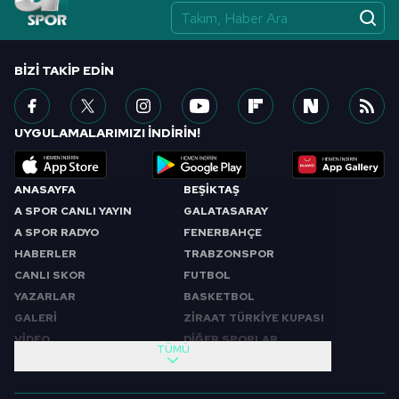
BIZI TAKIP EDIN
UYGULAMALARIMIZI İNDİRİN!
ANASAYFA
BEŞİKTAŞ
A SPOR CANLI YAYIN
GALATASARAY
A SPOR RADYO
FENERBAHÇE
HABERLER
TRABZONSPOR
CANLI SKOR
FUTBOL
YAZARLAR
BASKETBOL
GALERİ
ZİRAAT TÜRKİYE KUPASI
VİDEO
DİĞER SPORLAR
TÜMÜ
PROGRAMLAR
VIDEO