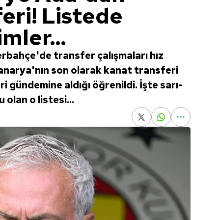
eri! Listede
mler...
rbahçe'de transfer çalışmaları hız
narya'nın son olarak kanat transferi
eri gündemine aldığı öğrenildi. İşte sarı-
u olan o listesi...