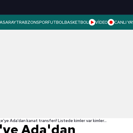
ASARAY
TRABZONSPOR
FUTBOL
BASKETBOL
VİDEO
CANLI YA
'ye Ada'dan kanat transferi! Listede kimler var kimler...
'ye Ada'dan