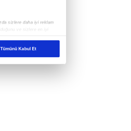
ızda sizlere daha iyi reklam
duğunu ve sizlere en iyi
liyetlerimizi karşılamak
Tümünü Kabul Et
ar gösterilmeyecektir."
çerezler kullanılmaktadır. Bu
u hizmetlerinin sunulması
i ve sizlere yönelik
nılacaktır.
kin detaylı bilgi için Ayarlar
ak ve sitemizde ilgili