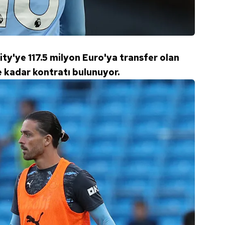
 çerezlerle ilgili bilgi almak için lütfen
tıklayınız
.
ty'ye 117.5 milyon Euro'ya transfer olan
e kadar kontratı bulunuyor.