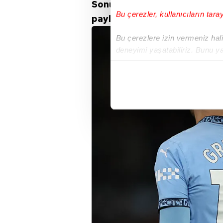
Sonucunda ise bu dört İngiliz 
Bu çerezler, kullanıcıların tara
paylaşılıyor.
Bu çerezlere izin vermeniz halin
deneyimi yaşatabiliriz. Bunu y
içerikleri sunabilmek adına el
noktasında tek gelir kalemimiz 
Her halükârda, kullanıcılar, bu 
Sizlere daha iyi bir hizmet sun
çerezler vasıtasıyla çeşitli kiş
amacıyla kullanılmaktadır. Diğer
reklam/pazarlama faaliyetlerinin
Çerezlere ilişkin tercihlerinizi 
butonuna tıklayabilir,
Çerez Bi
6698 sayılı Kişisel Verilerin 