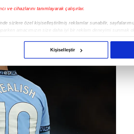
yıldız üzerinde yoğunlaşıldığı bilgisi
yıcı ve cihazlarını tanımlayarak çalışırlar.
de sizlere özel kişiselleştirilmiş reklamlar sunabilir, sayfalarım
aparken amacımızın size daha iyi bir reklam deneyimi sunmak ol
imizden gelen çabayı gösterdiğimizi ve bu noktada, reklamların ma
olduğunu sizlere hatırlatmak isteriz.
Kişiselleştir
çerezlere izin vermedikleri takdirde, kullanıcılara hedefli reklaml
abilmek için İnternet Sitemizde kendimize ve üçüncü kişilere ait 
isel verileriniz işlenmekte olup gerekli olan çerezler bilgi toplum
 çerezler, sitemizin daha işlevsel kılınması ve kişiselleştirilmes
 yapılması, amaçlarıyla sınırlı olarak açık rızanız dahilinde kulla
aşağıda yer alan panel vasıtasıyla belirleyebilirsiniz. Çerezlere iliş
lgilendirme Metnimizi
ziyaret edebilirsiniz.
Korunması Kanunu uyarınca hazırlanmış Aydınlatma Metnimizi okum