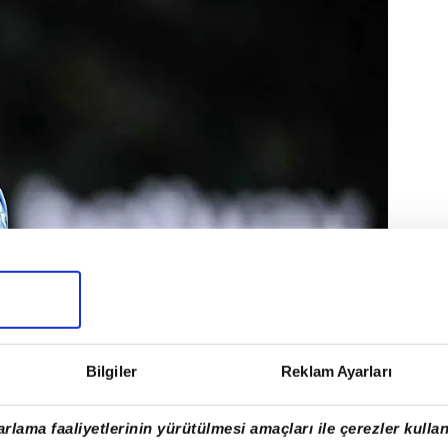
acivertliler'in bu futbolcuların transfer
Bilgiler
Reklam Ayarları
dığı biliniyor. Kanarya'nın bu bölgeye
 bir futbolcuyu getirmek istediği belirtiliyor.
rlama faaliyetlerinin yürütülmesi amaçları ile çerezler kullan