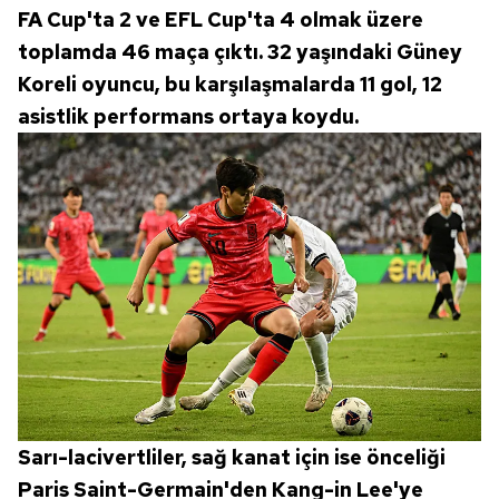
FA Cup'ta 2 ve EFL Cup'ta 4 olmak üzere
Sizlere daha iyi bir hizmet sunabilmek için İnternet
Sitemizde kendimize ve üçüncü kişilere ait çerezler
toplamda 46 maça çıktı. 32 yaşındaki Güney
kullanılmaktadır. Bu çerezler vasıtasıyla çeşitli kişisel
Koreli oyuncu, bu karşılaşmalarda 11 gol, 12
verileriniz işlenmekte olup gerekli olan çerezler bilgi
asistlik performans ortaya koydu.
toplumu hizmetlerinin sunulması amacıyla
kullanılmaktadır. Diğer çerezler, sitemizin daha işlevsel
kılınması ve kişiselleştirilmesi ve sizlere yönelik
reklam/pazarlama faaliyetlerinin yapılması, amaçlarıyla
sınırlı olarak açık rızanız dahilinde kullanılacaktır.
Çerezlere ilişkin tercihlerinizi aşağıda yer alan panel
vasıtasıyla belirleyebilirsiniz. Çerezlere ilişkin detaylı bilgi
için Ayarlar butonuna tıklayabilir,
Çerez Bilgilendirme
Metnimizi
ziyaret edebilirsiniz.
6698 sayılı Kişisel Verilerin Korunması Kanunu uyarınca
hazırlanmış Aydınlatma Metnimizi okumak ve sitemizde
Sarı-lacivertliler, sağ kanat için ise önceliği
ilgili mevzuata uygun olarak kullanılan çerezlerle ilgili bilgi
Paris Saint-Germain'den Kang-in Lee'ye