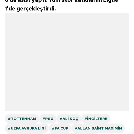
1'de gerçekleştirdi.
#TOTTENHAM
#PSG
#ALI KOÇ
#İNGILTERE
#UEFA AVRUPA LIGI
#FA CUP
#ALLAN SAINT MAXIMIN