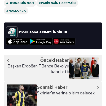
#HEUNG MIN SON
#PARIS SAINT GERMAIN
#MALLORCA
UYGULAMALARIMIZI İNDİRİN!
Önceki Haber
Başkan Erdoğan F.Bahçe Beko'yu
kabul etti
Sonraki Haber
Skriniar'ın yerine o isim gelecek!