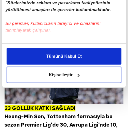
"Sitelerimizde reklam ve pazarlama faaliyetlerinin
yürütülmesi amaçları ile çerezler kullanılmaktadır.
Bu çerezler, kullanıcıların tarayıcı ve cihazlarını
tanımlayarak çalışırlar.
Bu çerezlere izin vermeniz halinde sizlere özel
kişiselleştirilmiş reklamlar sunabilir, sayfalarımızda sizlere
Tümünü Kabul Et
daha iyi reklam deneyimi yaşatabiliriz. Bunu yaparken
amacımızın size daha iyi bir reklam deneyimi sunmak
olduğunu ve sizlere en iyi içerikleri sunabilmek adına
Kişiselleştir
elimizden gelen çabayı gösterdiğimizi ve bu noktada,
reklamların maliyetlerimizi karşılamak noktasında tek gelir
kalemimiz olduğunu sizlere hatırlatmak isteriz.
Her halükârda, kullanıcılar, bu çerezlere izin vermedikleri
23 GOLLÜK KATKI SAĞLADI
takdirde, kullanıcılara hedefli reklamlar
Heung-Min Son, Tottenham formasıyla bu
gösterilmeyecektir."
sezon Premier Lig'de 30, Avrupa Ligi'nde 10,