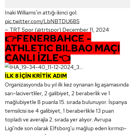
Inaki Williams'ın attığı ikinci gol.
pic.twitter.com/LbNBTDU68S
— TRT Spor (@trtspor)
December 11, 2024
👉
FENERBAHÇE -
ATHLETIC BILBAO MAÇI
CANLI İZLE
👈
İLK 8 İÇİN KRİTİK ADIM
Organizasyonda bu yıl ilk kez oynanan lig aşamasında
sarı-lacivertliler, 2 galibiyet, 2 beraberlik ve 1
mağlubiyetle 8 puanla 15. sırada bulunuyor. İspanya
temsilcisi ise 4 galibiyet, 1 beraberlikle 13 puan
topladı ve averajla 2. sırada yer alıyor. Avrupa
Ligi'nde son olarak Elfsborg'u mağlup eden kırmızı-