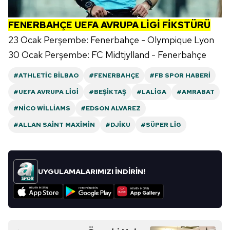
FENERBAHÇE UEFA AVRUPA LİGİ FİKSTÜRÜ
23 Ocak Perşembe: Fenerbahçe - Olympique Lyon
30 Ocak Perşembe: FC Midtjylland - Fenerbahçe
#ATHLETIC BILBAO
#FENERBAHÇE
#FB SPOR HABERI
#UEFA AVRUPA LIGI
#BEŞIKTAŞ
#LALIGA
#AMRABAT
#NICO WILLIAMS
#EDSON ALVAREZ
#ALLAN SAINT MAXIMIN
#DJIKU
#SÜPER LIG
UYGULAMALARIMIZI İNDİRİN!