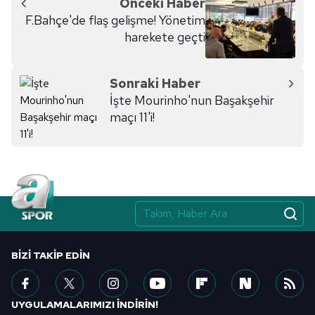
Önceki Haber
F.Bahçe'de flaş gelişme! Yönetim
harekete geçti
Sonraki Haber
İşte Mourinho'nun Başakşehir
maçı 11'i!
BIZI TAKIP EDIN
UYGULAMALARIMIZI İNDİRİN!