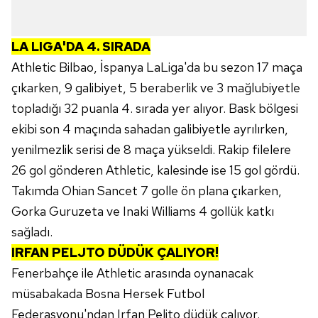
LA LIGA'DA 4. SIRADA
Athletic Bilbao, İspanya LaLiga'da bu sezon 17 maça
çıkarken, 9 galibiyet, 5 beraberlik ve 3 mağlubiyetle
topladığı 32 puanla 4. sırada yer alıyor. Bask bölgesi
ekibi son 4 maçında sahadan galibiyetle ayrılırken,
yenilmezlik serisi de 8 maça yükseldi. Rakip filelere
26 gol gönderen Athletic, kalesinde ise 15 gol gördü.
Takımda Ohian Sancet 7 golle ön plana çıkarken,
Gorka Guruzeta ve Inaki Williams 4 gollük katkı
sağladı.
IRFAN PELJTO DÜDÜK ÇALIYOR!
Fenerbahçe ile Athletic arasında oynanacak
müsabakada Bosna Hersek Futbol
Federasyonu'ndan Irfan Peljto düdük çalıyor.