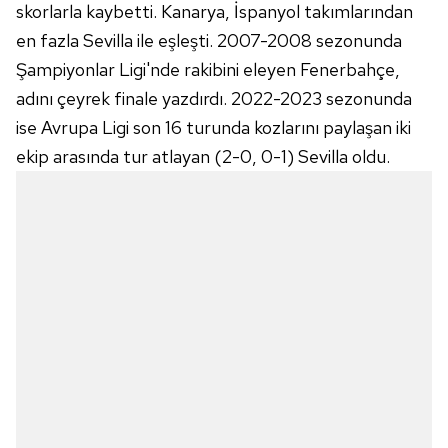
skorlarla kaybetti. Kanarya, İspanyol takımlarından
6698 sayılı Kişisel Verilerin Korunması Kanunu uyarınca
en fazla Sevilla ile eşleşti. 2007-2008 sezonunda
hazırlanmış Aydınlatma Metnimizi okumak ve sitemizde
Şampiyonlar Ligi'nde rakibini eleyen Fenerbahçe,
ilgili mevzuata uygun olarak kullanılan çerezlerle ilgili bilgi
adını çeyrek finale yazdırdı. 2022-2023 sezonunda
almak için lütfen
tıklayınız
.
ise Avrupa Ligi son 16 turunda kozlarını paylaşan iki
ekip arasında tur atlayan (2-0, 0-1) Sevilla oldu.