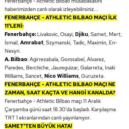
Fenerbahçe - Athletic Bilbao müsabakasını
haberimizden canlı olarak izleyebilirsiniz...
FENERBAHÇE - ATHLETIC BILBAO MAÇI İLK
11'LERİ:
Fenerbahçe:
Livakovic, Osayi,
Djiku
, Samet, Mert,
İsmail,
Amrabat
, Szymanski, Tadic, Maximin, En-
Nesyri.
A. Bilbao
: Agirrezabala, Gorosabel, Alvarez,
Paredes, Berchiche, Jaureguizar, Galarreta, Inaki
Williams, Sancet,
Nico Williams
, Guruzeta.
FENERBAHÇE - ATHLETIC BILBAO MAÇI NE
ZAMAN, SAAT KAÇTA VE HANGİ KANALDA?
Fenerbahçe - Athletic Bilbao maçı 11 Aralık
Çarşamba günü saat 18.30'da başladı. Karşılaşma
TRT 1 ekranlarından canlı yayınlanıyor.
SAMET'TEN BÜYÜK HATA!