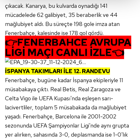
çıkacak. Kanarya, bu kulvarda oynadığı 141
Her halükârda, kullanıcılar, bu çerezlere izin vermedikleri
mücadelede 62 galibiyet, 35 beraberlik ve 44
takdirde, kullanıcılara hedefli reklamlar
gösterilmeyecektir."
mağlubiyet aldı. Bu süreçte 198 gole imza atan
Fenerbahçe, kalesinde ise 178 gol gördü.
Sizlere daha iyi bir hizmet sunabilmek için İnternet
👉
FENERBAHÇE AVRUPA
Sitemizde kendimize ve üçüncü kişilere ait çerezler
LİGİ MAÇI CANLI İZLE
👈
kullanılmaktadır. Bu çerezler vasıtasıyla çeşitli kişisel
verileriniz işlenmekte olup gerekli olan çerezler bilgi
toplumu hizmetlerinin sunulması amacıyla
İSPANYA TAKIMLARI İLE 12. RANDEVU
kullanılmaktadır. Diğer çerezler, sitemizin daha işlevsel
Fenerbahçe, bugüne kadar İspanya ekipleriyle 11
kılınması ve kişiselleştirilmesi ve sizlere yönelik
müsabakaya çıktı. Real Betis, Real Zaragoza ve
reklam/pazarlama faaliyetlerinin yapılması, amaçlarıyla
sınırlı olarak açık rızanız dahilinde kullanılacaktır.
Celta Vigo ile UEFA Kupası'nda eşleşen sarı-
lacivertliler, toplam 5 müsabakada da mağlubiyet
Çerezlere ilişkin tercihlerinizi aşağıda yer alan panel
yaşadı. Fenerbahçe, Barcelona ile 2001-2002
vasıtasıyla belirleyebilirsiniz. Çerezlere ilişkin detaylı bilgi
sezonunda UEFA Şampiyonlar Ligi'nde aynı grupta
için Ayarlar butonuna tıklayabilir,
Çerez Bilgilendirme
yer alırken, sahasında 3-0, deplasmanda ise 1-0'lık
Metnimizi
ziyaret edebilirsiniz.