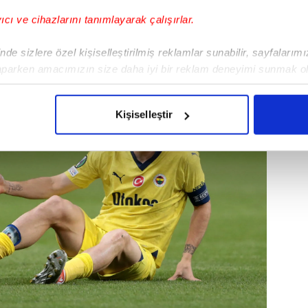
yıcı ve cihazlarını tanımlayarak çalışırlar.
de sizlere özel kişiselleştirilmiş reklamlar sunabilir, sayfalarım
aparken amacımızın size daha iyi bir reklam deneyimi sunmak ol
imizden gelen çabayı gösterdiğimizi ve bu noktada, reklamların ma
olduğunu sizlere hatırlatmak isteriz.
Kişiselleştir
çerezlere izin vermedikleri takdirde, kullanıcılara hedefli reklaml
abilmek için İnternet Sitemizde kendimize ve üçüncü kişilere ait 
isel verileriniz işlenmekte olup gerekli olan çerezler bilgi toplum
 çerezler, sitemizin daha işlevsel kılınması ve kişiselleştirilmes
 yapılması, amaçlarıyla sınırlı olarak açık rızanız dahilinde kulla
aşağıda yer alan panel vasıtasıyla belirleyebilirsiniz. Çerezlere iliş
lgilendirme Metnimizi
ziyaret edebilirsiniz.
Korunması Kanunu uyarınca hazırlanmış Aydınlatma Metnimizi okum