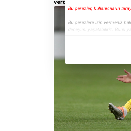
verdi.
Bu çerezler, kullanıcıların tara
Bu çerezlere izin vermeniz halin
deneyimi yaşatabiliriz. Bunu y
içerikleri sunabilmek adına el
noktasında tek gelir kalemimiz 
Her halükârda, kullanıcılar, bu 
Sizlere daha iyi bir hizmet sun
çerezler vasıtasıyla çeşitli kiş
amacıyla kullanılmaktadır. Diğer
reklam/pazarlama faaliyetlerinin
Çerezlere ilişkin tercihlerinizi 
butonuna tıklayabilir,
Çerez Bi
6698 sayılı Kişisel Verilerin 