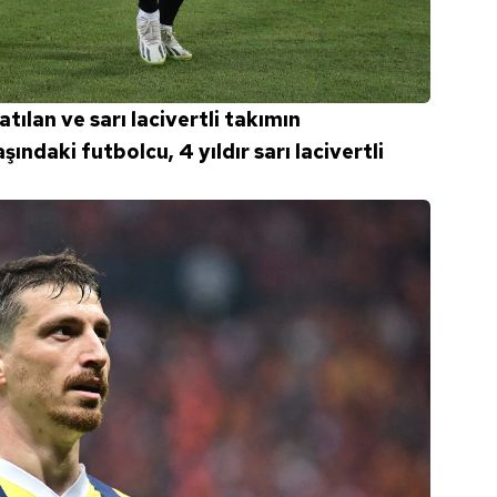
ılan ve sarı lacivertli takımın
ındaki futbolcu, 4 yıldır sarı lacivertli