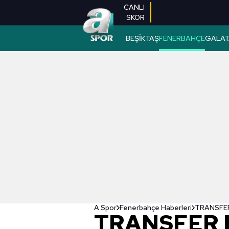
CANLI
SKOR
BEŞİKTAŞ
FENERBAHÇE
GALAT
A Spor
Fenerbahçe Haberleri
TRANSFER 
TRANSFER 