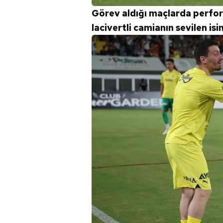
mevzuata uygun olarak kullanılan
Görev aldığı maçlarda perfor
lacivertli camianın sevilen isi