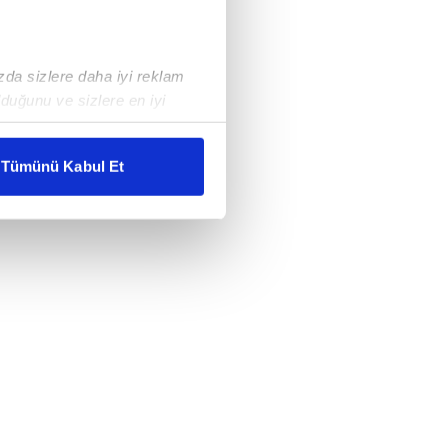
ızda sizlere daha iyi reklam
duğunu ve sizlere en iyi
liyetlerimizi karşılamak
Tümünü Kabul Et
ar gösterilmeyecektir."
çerezler kullanılmaktadır. Bu
u hizmetlerinin sunulması
i ve sizlere yönelik
nılacaktır.
kin detaylı bilgi için Ayarlar
ak ve sitemizde ilgili