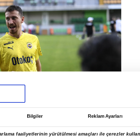
Bilgiler
Reklam Ayarları
alarını hızlandıran Başkan Ali Koç ve
uncunun 2 yıl daha takımda kalmasına karar
rlama faaliyetlerinin yürütülmesi amaçları ile çerezler kullan