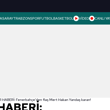
ASARAY
TRABZONSPOR
FUTBOL
BASKETBOL
VİDEO
CANLI YA
HABERİ: Fenerbahçe'den flaş Mert Hakan Yandaş kararı!
HABERİ: