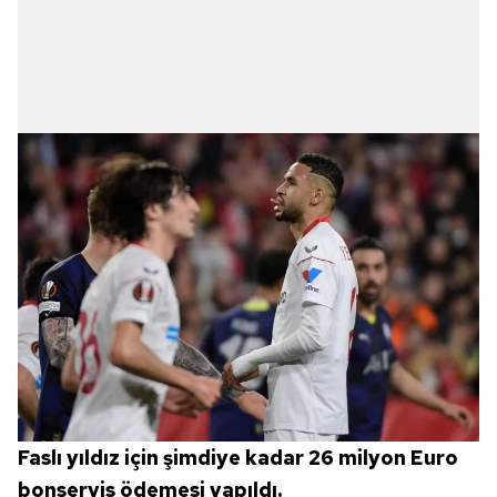
Metnimizi
ziyaret edebilirsiniz.
6698 sayılı Kişisel Verilerin Korunması Kanunu uyarınca
hazırlanmış Aydınlatma Metnimizi okumak ve sitemizde
ilgili mevzuata uygun olarak kullanılan çerezlerle ilgili bilgi
almak için lütfen
tıklayınız
.
Faslı yıldız için şimdiye kadar 26 milyon Euro
bonservis ödemesi yapıldı.