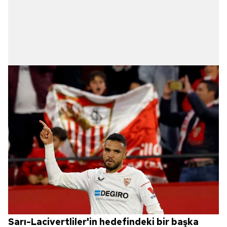
Sarı-Lacivertliler'in hedefindeki bir başka