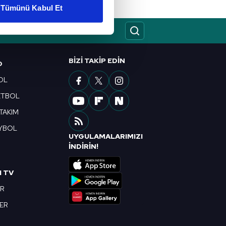
Tümünü Kabul Et
ar gösterilmeyecektir."
çerezler kullanılmaktadır. Bu
u hizmetlerinin sunulması
BIZI TAKIP EDIN
O
i ve sizlere yönelik
OL
nılacaktır.
ETBOL
kin detaylı bilgi için Ayarlar
 TAKIM
YBOL
UYGULAMALARIMIZI
ak ve sitemizde ilgili
R
İNDİRİN!
I TV
OR
BER