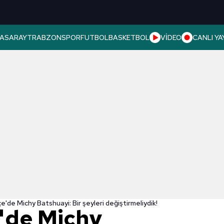
ASARAY
TRABZONSPOR
FUTBOL
BASKETBOL
VİDEO
CANLI YA
'de Michy Batshuayi: Bir şeyleri değiştirmeliydik!
'de Michy