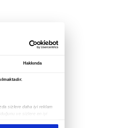
Hakkında
ılmaktadır.
ızda sizlere daha iyi reklam
duğunu ve sizlere en iyi
liyetlerimizi karşılamak