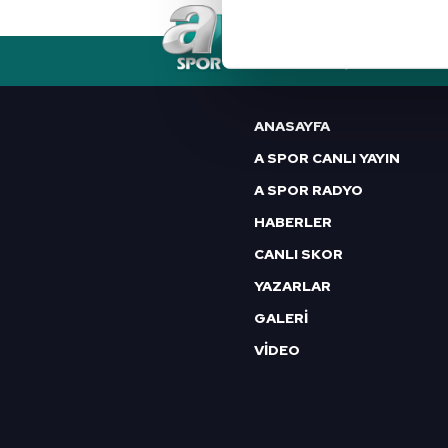
Her halükârda, kullanıcılar, bu 
RSS
YAYIN AKIŞI
FREKANSLAR
Sizlere daha iyi bir hizmet sun
çerezler vasıtasıyla çeşitli kiş
ANASAYFA
amacıyla kullanılmaktadır. Diğer
A SPOR CANLI YAYIN
reklam/pazarlama faaliyetlerinin
A SPOR RADYO
Çerezlere ilişkin tercihlerinizi 
HABERLER
butonuna tıklayabilir,
Çerez Bi
CANLI SKOR
6698 sayılı Kişisel Verilerin 
YAZARLAR
mevzuata uygun olarak kullanılan
GALERİ
VİDEO