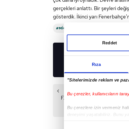
gerçekleri anlattı. Bir şeyleri deği
gösterdik. İkinci yarı Fenerbahçe'
#MICHY BATSHUAYI
#FENERBAHÇE
Reddet
UYGULAMALARIMIZ
İNDİRİN!
Rıza
"Sitelerimizde reklam ve paza
Önceki Haber
Bu çerezler, kullanıcıların tara
F.Bahçe'de 'karanlık'
liste! İşte sakatlık
Bu çerezlere izin vermeniz halin
yaşayan o isimler
deneyimi yaşatabiliriz. Bunu y
içerikleri sunabilmek adına el
noktasında tek gelir kalemimiz 