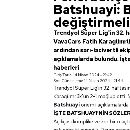
Batshuayi: B
değiştirmeli
Trendyol Süper Lig'in 32.
VavaCars Fatih Karagümrük
ardından sarı-lacivertli ek
açıklamalarda bulundu. İşte
haberleri
Giriş Tarihi:
14 Nisan 2024 - 21:42
Son Güncelleme:
14 Nisan 2024 - 21:44
Trendyol Süper Lig'in 32. haftas
Karagümrük'ün 2-1 mağlup etti. Mü
Batshuayi
önemli açıklamalarda
İŞTE BATSHUAYI'NİN SÖZLER
Açıkçası komplike ve zor bir maçtı.
çok daha iyi oynadık. Devre arasın