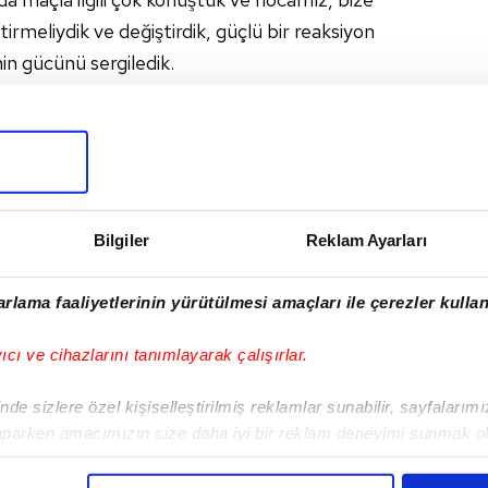
ştirmeliydik ve değiştirdik, güçlü bir reaksiyon
nin gücünü sergiledik.
I
Bilgiler
Reklam Ayarları
rlama faaliyetlerinin yürütülmesi amaçları ile çerezler kullan
Sonraki Haber
yıcı ve cihazlarını tanımlayarak çalışırlar.
Fred maç sonu
konuştu: Soyunma
de sizlere özel kişiselleştirilmiş reklamlar sunabilir, sayfalarım
odasında...
aparken amacımızın size daha iyi bir reklam deneyimi sunmak ol
imizden gelen çabayı gösterdiğimizi ve bu noktada, reklamların ma
olduğunu sizlere hatırlatmak isteriz.