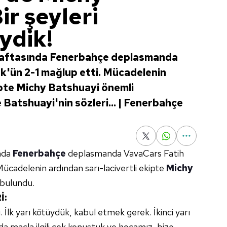
ir şeyleri
ydik!
 haftasında Fenerbahçe deplasmanda
'ün 2-1 mağlup etti. Mücadelenin
ipte Michy Batshuayi önemli
 Batshuayi'nin sözleri... | Fenerbahçe
ında
Fenerbahçe
deplasmanda VavaCars Fatih
cadelenin ardından sarı-lacivertli ekipte
Michy
 bulundu.
İ:
 İlk yarı kötüydük, kabul etmek gerek. İkinci yarı
da maçla ilgili çok konuştuk ve hocamız, bize