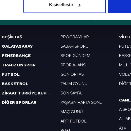
Kişiselleştir
çerezlere izin vermedikleri takdirde, kullanıcılara hedefli reklaml
VERI POLITIKASI
GIZLILIK BILDIRIMI
KÜNYE / İLETIŞIM
abilmek için İnternet Sitemizde kendimize ve üçüncü kişilere ait 
isel verileriniz işlenmekte olup gerekli olan çerezler bilgi toplum
BEŞİKTAŞ
PROGRAMLAR
VIDE
 çerezler, sitemizin daha işlevsel kılınması ve kişiselleştirilmes
GALATASARAY
SABAH SPORU
FUTB
 yapılması, amaçlarıyla sınırlı olarak açık rızanız dahilinde kulla
FENERBAHÇE
SPOR GÜNDEMİ
BASK
aşağıda yer alan panel vasıtasıyla belirleyebilirsiniz. Çerezlere iliş
TRABZONSPOR
SPOR AJANSI
MİLLİ
lgilendirme Metnimizi
ziyaret edebilirsiniz.
FUTBOL
GÜN ORTASI
VOLE
Korunması Kanunu uyarınca hazırlanmış Aydınlatma Metnimizi okum
BASKETBOL
TAKIM OYUNU
DİĞE
 çerezlerle ilgili bilgi almak için lütfen
tıklayınız
.
ZİRAAT TÜRKİYE KUPASI
SON SAYFA
CANL
DİĞER SPORLAR
YAŞASIN HAFTA SONU
A SP
MAÇ GÜNÜ
A HA
ARTI FUTBOL
ATV
90+1