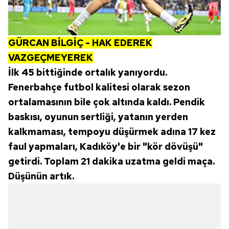
GÜRCAN BİLGİÇ - HAK EDEREK
VAZGEÇMEYEREK
İlk 45 bittiğinde ortalık yanıyordu.
Fenerbahçe futbol kalitesi olarak sezon
ortalamasının bile çok altında kaldı. Pendik
baskısı, oyunun sertliği, yatanın yerden
kalkmaması, tempoyu düşürmek adına 17 kez
faul yapmaları, Kadıköy'e bir "kör dövüşü"
getirdi. Toplam 21 dakika uzatma geldi maça.
Düşünün artık.