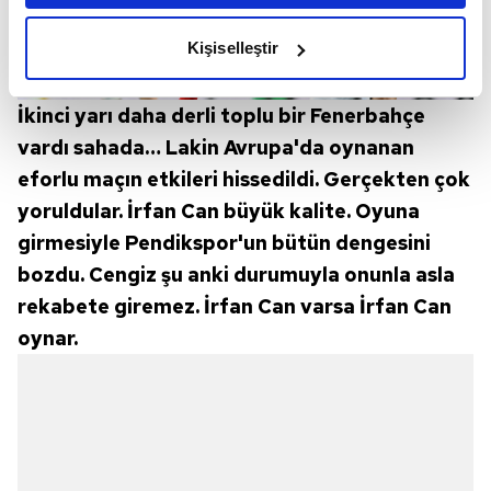
amacımızın size daha iyi bir reklam deneyimi sunmak
olduğunu ve sizlere en iyi içerikleri sunabilmek adına
Kişiselleştir
elimizden gelen çabayı gösterdiğimizi ve bu noktada,
reklamların maliyetlerimizi karşılamak noktasında tek gelir
İkinci yarı daha derli toplu bir Fenerbahçe
kalemimiz olduğunu sizlere hatırlatmak isteriz.
vardı sahada… Lakin Avrupa'da oynanan
Her halükârda, kullanıcılar, bu çerezlere izin vermedikleri
eforlu maçın etkileri hissedildi. Gerçekten çok
takdirde, kullanıcılara hedefli reklamlar
yoruldular. İrfan Can büyük kalite. Oyuna
gösterilmeyecektir."
girmesiyle Pendikspor'un bütün dengesini
bozdu. Cengiz şu anki durumuyla onunla asla
Sizlere daha iyi bir hizmet sunabilmek için İnternet
Sitemizde kendimize ve üçüncü kişilere ait çerezler
rekabete giremez. İrfan Can varsa İrfan Can
kullanılmaktadır. Bu çerezler vasıtasıyla çeşitli kişisel
oynar.
verileriniz işlenmekte olup gerekli olan çerezler bilgi
toplumu hizmetlerinin sunulması amacıyla
kullanılmaktadır. Diğer çerezler, sitemizin daha işlevsel
kılınması ve kişiselleştirilmesi ve sizlere yönelik
reklam/pazarlama faaliyetlerinin yapılması, amaçlarıyla
sınırlı olarak açık rızanız dahilinde kullanılacaktır.