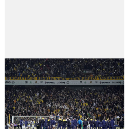
Çerezlere ilişkin tercihlerinizi aşağıda yer alan panel
vasıtasıyla belirleyebilirsiniz. Çerezlere ilişkin detaylı bilgi
için Ayarlar butonuna tıklayabilir,
Çerez Bilgilendirme
Metnimizi
ziyaret edebilirsiniz.
6698 sayılı Kişisel Verilerin Korunması Kanunu uyarınca
hazırlanmış Aydınlatma Metnimizi okumak ve sitemizde
ilgili mevzuata uygun olarak kullanılan çerezlerle ilgili bilgi
almak için lütfen
tıklayınız
.