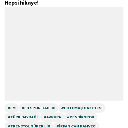
Hepsi hikaye!
#EM
#FB SPOR HABERI
#FOTOMAÇ GAZETESI
#TÜRK BAYRAĞI
#AVRUPA
#PENDIKSPOR
#TRENDYOL SÜPER LIG
#İRFAN CAN KAHVECI