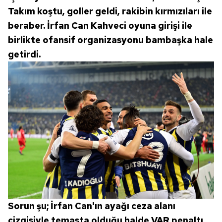
Takım koştu, goller geldi, rakibin kırmızıları ile
beraber. İrfan Can Kahveci oyuna girişi ile
birlikte ofansif organizasyonu bambaşka hale
getirdi.
Sorun şu; İrfan Can'ın ayağı ceza alanı
çizgisiyle temasta olduğu halde VAR penaltı