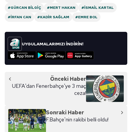
#GÜRCAN BILGIÇ
#MERT HAKAN
#İSMAIL KARTAL
#İRFAN CAN
#KADIR SAĞLAM
#EMRE BOL
UYGULAMALARIMIZI İNDİRİN!
Önceki Haber
UEFA'dan Fenerbahçe'ye 3 maç
ceza!
Sonraki Haber
F.Bahçe'nin rakibi belli oldu!