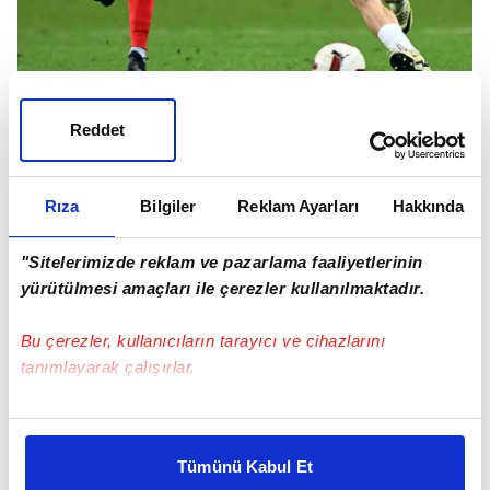
Reddet
Cengiz ve Krunic yine çok etkisiz kaldılar.
İsmail hoca hayali Fred-Krunic ikilisi sanki
Rıza
Bilgiler
Reklam Ayarları
Hakkında
olmayacak gibi görünüyor. Krunic temaslı
oyuna giremediği sürece bizim ligimizde çok
"Sitelerimizde reklam ve pazarlama faaliyetlerinin
zorlanır.
yürütülmesi amaçları ile çerezler kullanılmaktadır.
Bu çerezler, kullanıcıların tarayıcı ve cihazlarını
tanımlayarak çalışırlar.
Bu çerezlere izin vermeniz halinde sizlere özel
kişiselleştirilmiş reklamlar sunabilir, sayfalarımızda sizlere
Tümünü Kabul Et
daha iyi reklam deneyimi yaşatabiliriz. Bunu yaparken