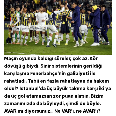
Maçın oyunda kaldığı süreler, çok az. Kör
dövüşü gibiydi. Sinir sistemlerinin gerildiği
karşılaşma Fenerbahçe'nin galibiyeti ile
rahatladı. Tabii en fazla rahatlayan da hakem
oldu!? İstanbul'da üç büyük takıma karşı iki ya
da üç gol atamazsan zor puan alırsın. Bizim
zamanımızda da böyleydi, şimdi de böyle.
AVAR mı diyorsunuz... Ne VAR'ı, ne AVAR'ı?