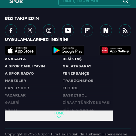
BIZI TAKIP EDIN
UYGULAMALARIMIZI İNDİRİN!
ANASAYFA
BEŞİKTAŞ
A SPOR CANLI YAYIN
GALATASARAY
A SPOR RADYO
FENERBAHÇE
HABERLER
TRABZONSPOR
CANLI SKOR
FUTBOL
YAZARLAR
BASKETBOL
GALERİ
ZİRAAT TÜRKİYE KUPASI
VİDEO
DİĞER SPORLAR
TÜMÜ
PROGRAMLAR
VIDEO
SABAH SPORU
FUTBOL
Copyright © 2026 A Spor. Tüm Hakları Saklıdır. Turkuvaz Haberleşme ve