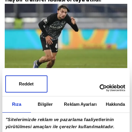
Fenerbahçe ile Galatasaray bir yandan
Reddet
şampiyonluk için mücadele ederken, diğer
yandan yine bir transferde karşı karşıya geldi.
Rıza
Bilgiler
Reklam Ayarları
Hakkında
"Sitelerimizde reklam ve pazarlama faaliyetlerinin
yürütülmesi amaçları ile çerezler kullanılmaktadır.