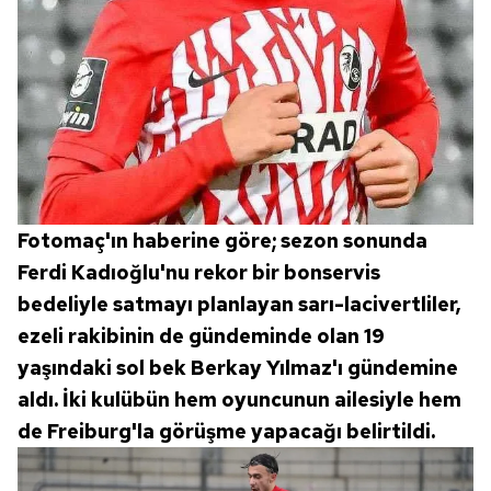
kullanılmaktadır. Bu çerezler vasıtasıyla çeşitli kişisel
verileriniz işlenmekte olup gerekli olan çerezler bilgi
toplumu hizmetlerinin sunulması amacıyla
kullanılmaktadır. Diğer çerezler, sitemizin daha işlevsel
kılınması ve kişiselleştirilmesi ve sizlere yönelik
reklam/pazarlama faaliyetlerinin yapılması, amaçlarıyla
sınırlı olarak açık rızanız dahilinde kullanılacaktır.
Çerezlere ilişkin tercihlerinizi aşağıda yer alan panel
Fotomaç'ın haberine göre; sezon sonunda
vasıtasıyla belirleyebilirsiniz. Çerezlere ilişkin detaylı bilgi
Ferdi Kadıoğlu'nu rekor bir bonservis
için Ayarlar butonuna tıklayabilir,
Çerez Bilgilendirme
bedeliyle satmayı planlayan sarı-lacivertliler,
Metnimizi
ziyaret edebilirsiniz.
ezeli rakibinin de gündeminde olan 19
6698 sayılı Kişisel Verilerin Korunması Kanunu uyarınca
yaşındaki sol bek Berkay Yılmaz'ı gündemine
hazırlanmış Aydınlatma Metnimizi okumak ve sitemizde
aldı. İki kulübün hem oyuncunun ailesiyle hem
ilgili mevzuata uygun olarak kullanılan çerezlerle ilgili bilgi
de Freiburg'la görüşme yapacağı belirtildi.
almak için lütfen
tıklayınız
.