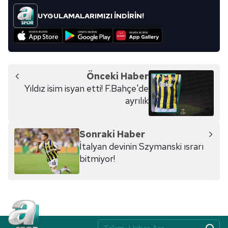
UYGULAMALARIMIZI İNDİRİN!
Önceki Haber
Yıldız isim isyan etti! F.Bahçe'de
ayrılık
Sonraki Haber
İtalyan devinin Szymanski ısrarı
bitmiyor!