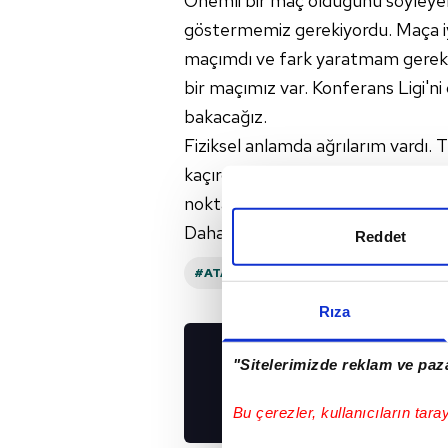
Önemli bir maç olduğunu söyleyebi
göstermemiz gerekiyordu. Maça iyi
maçımdı ve fark yaratmam gereki
bir maçımız var. Konferans Ligi'
bakacağız.
Fiziksel anlamda ağrılarım vardı.
kaçırdım. Döndükten sonra fizikse
noktaya geleceğimi düşünüyorum.
Daha iyi performans göstereceğ
Reddet
#ATAKAŞ HATAYSPOR
#TRENDYOL S
Rıza
"Sitelerimizde reklam ve paza
UYGULAMALARIMIZ
İNDİRİN!
Bu çerezler, kullanıcıların tara