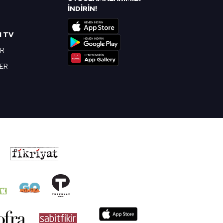
R
İNDİRİN!
I TV
OR
BER