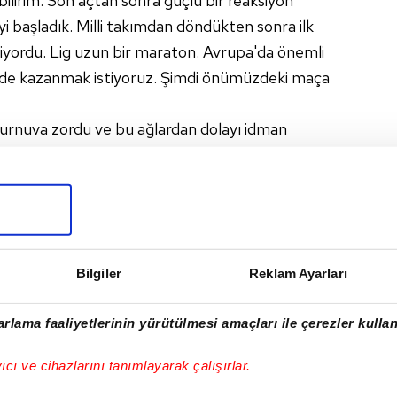
lirim. Son açtan sonra güçlü bir reaksiyon
 başladık. Milli takımdan döndükten sonra ilk
yordu. Lig uzun bir maraton. Avrupa'da önemli
ni de kazanmak istiyoruz. Şimdi önümüzdeki maça
 Turnuva zordu ve bu ağlardan dolayı idman
l anlamda çalışmam oldu. Şu anda daha iyi bir
 Sabırsızlıkla önümüzdeki maçları bekliyorum.
imi düşünüyorum.
ÜPER LIG
#UEFA KONFERANS LIGI
#FENERBAHÇE
Bilgiler
Reklam Ayarları
rlama faaliyetlerinin yürütülmesi amaçları ile çerezler kullan
I
yıcı ve cihazlarını tanımlayarak çalışırlar.