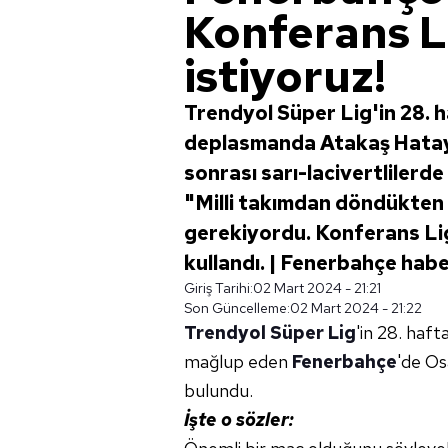
Konferans L
istiyoruz!
Trendyol Süper Lig'in 28. 
deplasmanda Atakaş Hatay
sonrası sarı-lacivertliler
"Milli takımdan döndükten
gerekiyordu. Konferans Lig
kullandı. | Fenerbahçe habe
Giriş Tarihi:
02 Mart 2024 - 21:21
Son Güncelleme:
02 Mart 2024 - 21:22
Trendyol Süper Lig
'in 28. haf
mağlup eden
Fenerbahçe
'de Os
bulundu.
İşte o sözler: