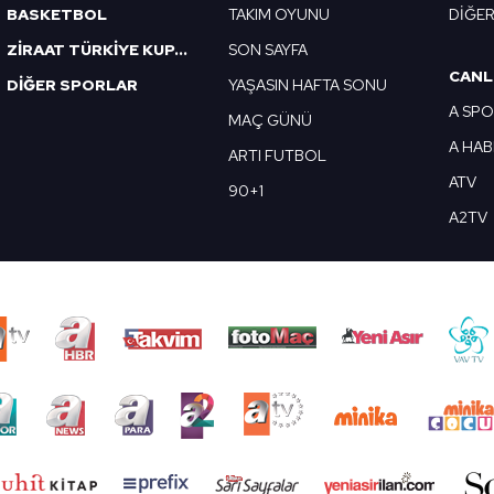
BASKETBOL
TAKIM OYUNU
DİĞE
ZİRAAT TÜRKİYE KUPASI
SON SAYFA
CANL
DİĞER SPORLAR
YAŞASIN HAFTA SONU
A SP
MAÇ GÜNÜ
A HA
ARTI FUTBOL
ATV
90+1
A2TV