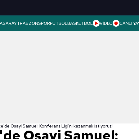
ASARAY
TRABZONSPOR
FUTBOL
BASKETBOL
VİDEO
CANLI YA
'de Osayi Samuel: Konferans Ligi'ni kazanmak istiyoruz!
de Osayi Samuel: