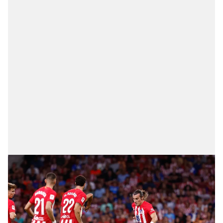
Çerezlere ilişkin tercihlerinizi aşağıda yer alan panel
vasıtasıyla belirleyebilirsiniz. Çerezlere ilişkin detaylı bilgi
için Ayarlar butonuna tıklayabilir,
Çerez Bilgilendirme
Metnimizi
ziyaret edebilirsiniz.
6698 sayılı Kişisel Verilerin Korunması Kanunu uyarınca
hazırlanmış Aydınlatma Metnimizi okumak ve sitemizde
ilgili mevzuata uygun olarak kullanılan çerezlerle ilgili bilgi
almak için lütfen
tıklayınız
.