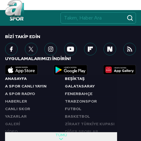
BIZI TAKIP EDIN
UYGULAMALARIMIZI İNDİRİN!
ANASAYFA
BEŞİKTAŞ
A SPOR CANLI YAYIN
GALATASARAY
A SPOR RADYO
FENERBAHÇE
HABERLER
TRABZONSPOR
CANLI SKOR
FUTBOL
YAZARLAR
BASKETBOL
GALERİ
ZİRAAT TÜRKİYE KUPASI
VİDEO
DİĞER SPORLAR
TÜMÜ