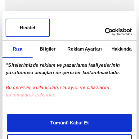
Reddet
Rıza
Bilgiler
Reklam Ayarları
Hakkında
"Sitelerimizde reklam ve pazarlama faaliyetlerinin
yürütülmesi amaçları ile çerezler kullanılmaktadır.
Bu çerezler, kullanıcıların tarayıcı ve cihazlarını
tanımlayarak çalışırlar.
Bu çerezlere izin vermeniz halinde sizlere özel
kişiselleştirilmiş reklamlar sunabilir, sayfalarımızda sizlere
Tümünü Kabul Et
daha iyi reklam deneyimi yaşatabiliriz. Bunu yaparken
Milli futbolcu sezon başında transfer olduğu
amacımızın size daha iyi bir reklam deneyimi sunmak
İspanyol kulübünde istediği süreleri alamadı.