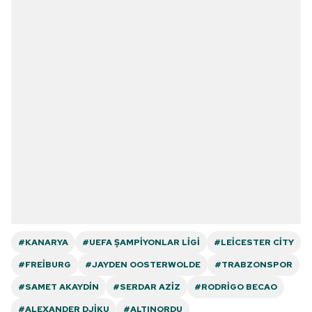
#KANARYA
#UEFA ŞAMPIYONLAR LIGI
#LEICESTER CITY
#FREIBURG
#JAYDEN OOSTERWOLDE
#TRABZONSPOR
#SAMET AKAYDIN
#SERDAR AZIZ
#RODRIGO BECAO
#ALEXANDER DJIKU
#ALTINORDU