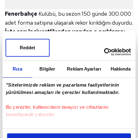
Fenerbahçe
Kulübü, bu sezon 150 günde 300.000
adet forma satışına ulaşarak rekor kırıldığını duyurdu.
İşte sarı lacivertlilerden yapılan o açıklama:
"Fenerbahçe'miz büyük taraftarımızla yeni bir rekor
Reddet
daha kırdı! 2022-23 sezonunda lansmandan sonraki
250. günde ulaştığımız 300.000 satış adetine bu
sezon 150. günde ulaştık. Büyük Fenerbahçe'mizin
Rıza
Bilgiler
Reklam Ayarları
Hakkında
Büyük Taraftarına şükranlarımızla! İyi ki Fenerbahçe!"
Fenerbahçe'miz büyük taraftarımızla yeni bir rekor
"Sitelerimizde reklam ve pazarlama faaliyetlerinin
yürütülmesi amaçları ile çerezler kullanılmaktadır.
daha kırdı!
2022-23 sezonunda lansmandan sonraki 250. günde
Bu çerezler, kullanıcıların tarayıcı ve cihazlarını
ulaştığımız 300.000 satış adetine bu sezon 150.
tanımlayarak çalışırlar.
günde ulaştık.
Bu çerezlere izin vermeniz halinde sizlere özel
kişiselleştirilmiş reklamlar sunabilir, sayfalarımızda sizlere