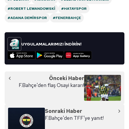
#ROBERT LEWANDOWSKI
#HATAYSPOR
#ADANA DEMIRSPOR
#FENERBAHÇE
UYGULAMALARIMIZI İNDİRİN!
Önceki Haber
F.Bahçe'den flaş Osayi kararı!
Sonraki Haber
F.Bahçe'den TFF'ye yanıt!