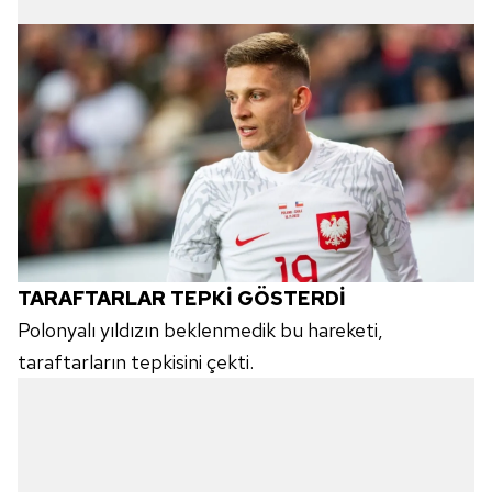
Çerezlere ilişkin tercihlerinizi aşağıda yer alan panel
vasıtasıyla belirleyebilirsiniz. Çerezlere ilişkin detaylı bilgi
için Ayarlar butonuna tıklayabilir,
Çerez Bilgilendirme
Metnimizi
ziyaret edebilirsiniz.
6698 sayılı Kişisel Verilerin Korunması Kanunu uyarınca
hazırlanmış Aydınlatma Metnimizi okumak ve sitemizde
ilgili mevzuata uygun olarak kullanılan çerezlerle ilgili bilgi
almak için lütfen
tıklayınız
.
TARAFTARLAR TEPKİ GÖSTERDİ
Polonyalı yıldızın beklenmedik bu hareketi,
taraftarların tepkisini çekti.