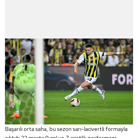
Başarılı orta saha, bu sezon sarı-lacivertli formayla
çıktığı 22 maçta 9 gol ve 7 asistlik performans