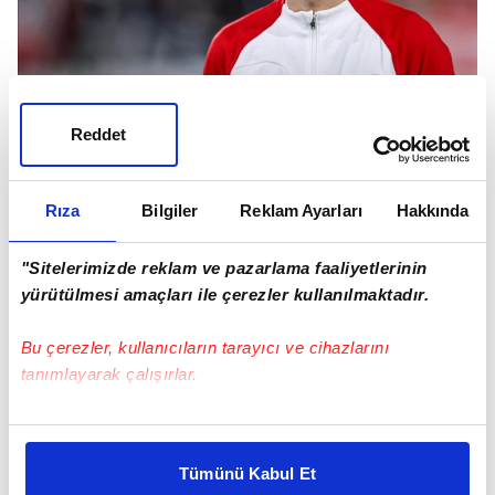
Polonya'da kaptan
Reddet
Robert Lewandowski
başta
olmak üzere birçok oyuncu, taraftarların isteklerini
kırmadı.
Rıza
Bilgiler
Reklam Ayarları
Hakkında
"Sitelerimizde reklam ve pazarlama faaliyetlerinin
yürütülmesi amaçları ile çerezler kullanılmaktadır.
Bu çerezler, kullanıcıların tarayıcı ve cihazlarını
tanımlayarak çalışırlar.
Bu çerezlere izin vermeniz halinde sizlere özel
kişiselleştirilmiş reklamlar sunabilir, sayfalarımızda sizlere
Tümünü Kabul Et
daha iyi reklam deneyimi yaşatabiliriz. Bunu yaparken