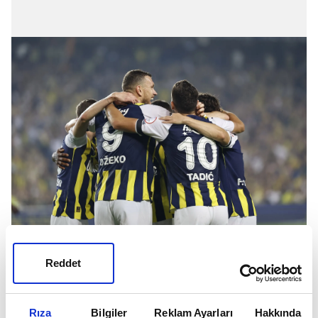
aspor.com.tr'den Mehmet Cem Çakır'ın derlediği
haberde
Tadic
ve
Dzeko
'nun başkan Ali Koç ile bir
Reddet
toplantı yaptığı iddia edildi.
Rıza
Bilgiler
Reklam Ayarları
Hakkında