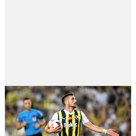
gösterilmeyecektir."
Sizlere daha iyi bir hizmet sunabilmek için İnternet
Sitemizde kendimize ve üçüncü kişilere ait çerezler
kullanılmaktadır. Bu çerezler vasıtasıyla çeşitli kişisel
verileriniz işlenmekte olup gerekli olan çerezler bilgi
toplumu hizmetlerinin sunulması amacıyla
kullanılmaktadır. Diğer çerezler, sitemizin daha işlevsel
kılınması ve kişiselleştirilmesi ve sizlere yönelik
reklam/pazarlama faaliyetlerinin yapılması, amaçlarıyla
sınırlı olarak açık rızanız dahilinde kullanılacaktır.
Çerezlere ilişkin tercihlerinizi aşağıda yer alan panel
vasıtasıyla belirleyebilirsiniz. Çerezlere ilişkin detaylı bilgi
için Ayarlar butonuna tıklayabilir,
Çerez Bilgilendirme
Metnimizi
ziyaret edebilirsiniz.
6698 sayılı Kişisel Verilerin Korunması Kanunu uyarınca
hazırlanmış Aydınlatma Metnimizi okumak ve sitemizde