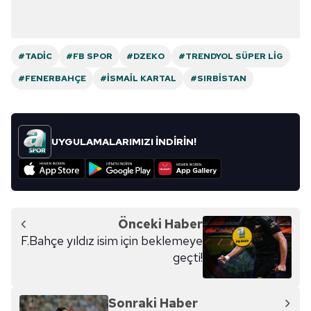
#TADIC
#FB SPOR
#DZEKO
#TRENDYOL SÜPER LIG
#FENERBAHÇE
#İSMAIL KARTAL
#SIRBISTAN
UYGULAMALARIMIZI İNDİRİN!
Önceki Haber
F.Bahçe yıldız isim için beklemeye
geçti!
Sonraki Haber