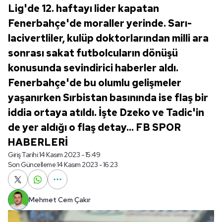
Lig'de 12. haftayı lider kapatan
Fenerbahçe'de moraller yerinde. Sarı-
lacivertliler, kulüp doktorlarından milli ara
sonrası sakat futbolcuların dönüşü
konusunda sevindirici haberler aldı.
Fenerbahçe'de bu olumlu gelişmeler
yaşanırken Sırbistan basınında ise flaş bir
iddia ortaya atıldı. İşte Dzeko ve Tadic'in
de yer aldığı o flaş detay... FB SPOR
HABERLERİ
Giriş Tarihi:
14 Kasım 2023 - 15:49
Son Güncelleme:
14 Kasım 2023 - 16:23
Mehmet Cem Çakır