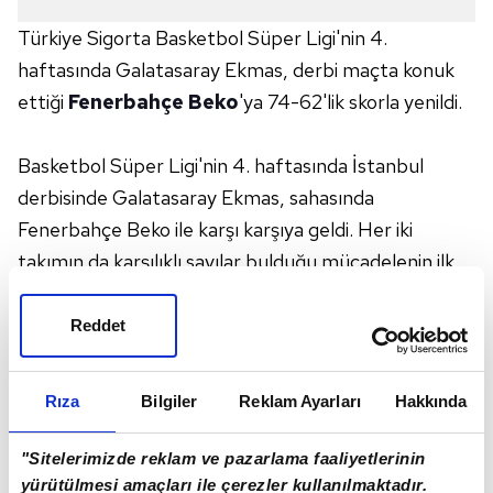
Türkiye Sigorta Basketbol Süper Ligi'nin 4.
haftasında Galatasaray Ekmas, derbi maçta konuk
ettiği
Fenerbahçe Beko
'ya 74-62'lik skorla yenildi.
Basketbol Süper Ligi'nin 4. haftasında İstanbul
derbisinde Galatasaray Ekmas, sahasında
Fenerbahçe Beko ile karşı karşıya geldi. Her iki
takımın da karşılıklı sayılar bulduğu mücadelenin ilk
periyodunu konuk ekip, 22-18 önde bitirdi. Sarı-
lacivertliler, ikinci çeyrekte hücumda ve savunmadaki
Reddet
etkili oyunuyla devreye 38-35'lik skorla galip girdi.
Üçüncü periyotta sarı-kırmızılılar farkın açılmasına
Rıza
Bilgiler
Reklam Ayarları
Hakkında
izin vermese de Fenerbahçe, çeyreği 56-50 önde
tamamlamayı başardı. Son periyotta ise oyun
"Sitelerimizde reklam ve pazarlama faaliyetlerinin
üstünlüğünü eline geçiren sarı-lacivertli ekip, maçtan
yürütülmesi amaçları ile çerezler kullanılmaktadır.