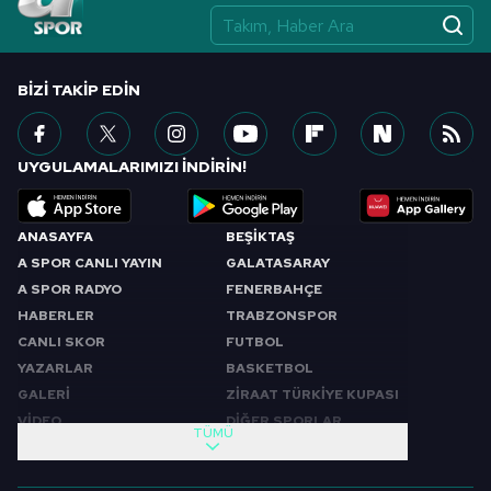
BIZI TAKIP EDIN
UYGULAMALARIMIZI İNDİRİN!
ANASAYFA
BEŞİKTAŞ
A SPOR CANLI YAYIN
GALATASARAY
A SPOR RADYO
FENERBAHÇE
HABERLER
TRABZONSPOR
CANLI SKOR
FUTBOL
YAZARLAR
BASKETBOL
GALERİ
ZİRAAT TÜRKİYE KUPASI
VİDEO
DİĞER SPORLAR
TÜMÜ
PROGRAMLAR
VIDEO