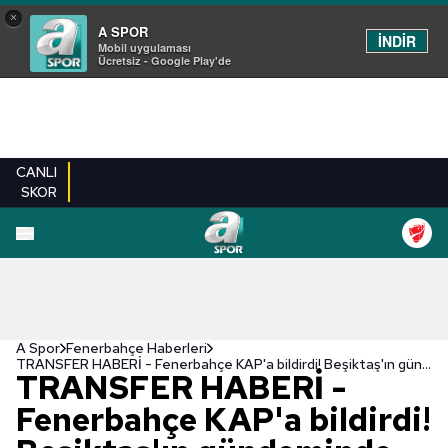
×
A SPOR
İNDİR
Mobil uygulaması
Ücretsiz - Google Play'de
CANLI
SKOR
A Spor
Fenerbahçe Haberleri
TRANSFER HABERİ - Fenerbahçe KAP'a bildirdi! Beşiktaş'ın gündeminde olan Dusan Tadic İstanbul'a geldi
TRANSFER HABERİ -
Fenerbahçe KAP'a bildirdi!