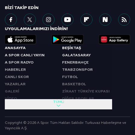
BIZI TAKIP EDIN
UYGULAMALARIMIZI İNDİRİN!
ANASAYFA
BEŞİKTAŞ
A SPOR CANLI YAYIN
GALATASARAY
A SPOR RADYO
FENERBAHÇE
HABERLER
TRABZONSPOR
CANLI SKOR
FUTBOL
YAZARLAR
BASKETBOL
GALERİ
ZİRAAT TÜRKİYE KUPASI
VİDEO
DİĞER SPORLAR
TÜMÜ
PROGRAMLAR
VIDEO
SABAH SPORU
FUTBOL
Copyright © 2026 A Spor. Tüm Hakları Saklıdır. Turkuvaz Haberleşme ve
SPOR GÜNDEMİ
BASKETBOL
Yayıncılık A.Ş.
SPOR AJANSI
MİLLİ TAKIM