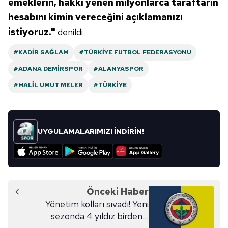
emeklerin, hakkı yenen milyonlarca taraftarın
hesabını kimin vereceğini açıklamanızı
istiyoruz."
denildi.
#KADIR SAĞLAM
#TÜRKIYE FUTBOL FEDERASYONU
#ADANA DEMIRSPOR
#ALANYASPOR
#HALIL UMUT MELER
#TÜRKIYE
UYGULAMALARIMIZI İNDİRİN!
Önceki Haber
Yönetim kolları sıvadı! Yeni
sezonda 4 yıldız birden...