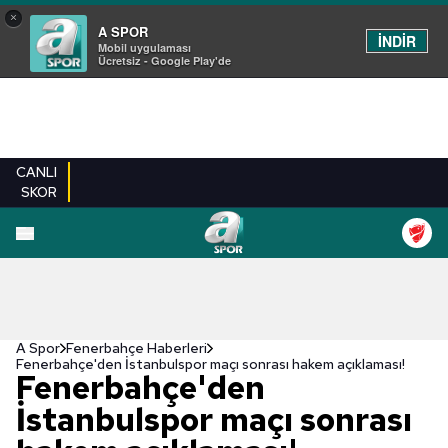
×
A SPOR
İNDİR
Mobil uygulaması
Ücretsiz - Google Play'de
CANLI
SKOR
A Spor
Fenerbahçe Haberleri
Fenerbahçe'den İstanbulspor maçı sonrası hakem açıklaması!
Fenerbahçe'den
İstanbulspor maçı sonrası