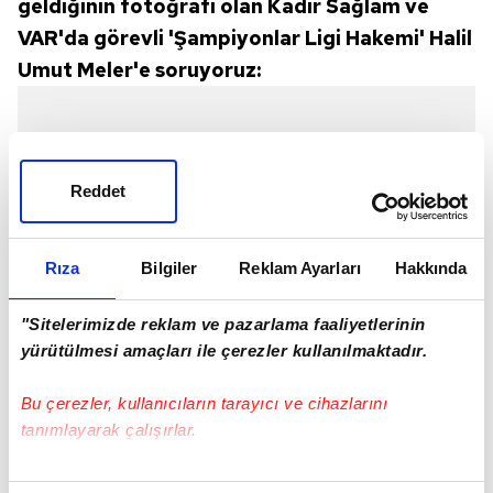
geldiğinin fotoğrafı olan Kadir Sağlam ve
VAR'da görevli 'Şampiyonlar Ligi Hakemi' Halil
Umut Meler'e soruyoruz:
Reddet
Rıza
Bilgiler
Reklam Ayarları
Hakkında
"Sitelerimizde reklam ve pazarlama faaliyetlerinin
yürütülmesi amaçları ile çerezler kullanılmaktadır.
Bu çerezler, kullanıcıların tarayıcı ve cihazlarını
tanımlayarak çalışırlar.
Maçın 5. dakikasında Fenerbahçe Futbol
Bu çerezlere izin vermeniz halinde sizlere özel