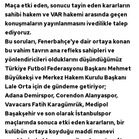
Maça etki eden, sonucu tayin eden kararların
reklam/pazarlama faaliyetlerinin yapılması, amaçlarıyla
sahibi hakem ve VAR hakemi arasında geçen
sınırlı olarak açık rızanız dahilinde kullanılacaktır.
konuşmaların yayınlanmasını ivedilikle talep
Çerezlere ilişkin tercihlerinizi aşağıda yer alan panel
ediyoruz.
vasıtasıyla belirleyebilirsiniz. Çerezlere ilişkin detaylı bilgi
Bu soruları, Fenerbahçe'ye dair ortaya konan
için Ayarlar butonuna tıklayabilir,
Çerez Bilgilendirme
bu vahim tavrın ana refleks sahipleri ve
Metnimizi
ziyaret edebilirsiniz.
yönlendiricileri olduklarını düşündüğümüz
6698 sayılı Kişisel Verilerin Korunması Kanunu uyarınca
Türkiye Futbol Federasyonu Başkanı Mehmet
hazırlanmış Aydınlatma Metnimizi okumak ve sitemizde
Büyükekşi ve Merkez Hakem Kurulu Başkanı
ilgili mevzuata uygun olarak kullanılan çerezlerle ilgili bilgi
Lale Orta için de gündeme getiriyor;
almak için lütfen
tıklayınız
.
Adana Demirspor, Corendon Alanyaspor,
Vavacars Fatih Karagümrük, Medipol
Başakşehir ve son olarak İstanbulspor
maçlarında sonuca etki eden kararların, bir
kulübün ortaya koyduğu maddi manevi