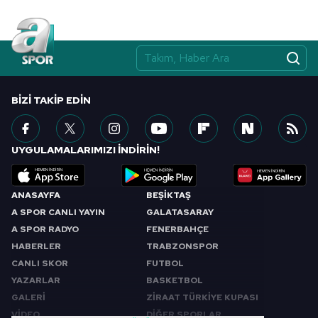
BIZI TAKIP EDIN
UYGULAMALARIMIZI İNDİRİN!
ANASAYFA
BEŞİKTAŞ
A SPOR CANLI YAYIN
GALATASARAY
A SPOR RADYO
FENERBAHÇE
HABERLER
TRABZONSPOR
CANLI SKOR
FUTBOL
YAZARLAR
BASKETBOL
GALERİ
ZİRAAT TÜRKİYE KUPASI
VİDEO
DİĞER SPORLAR