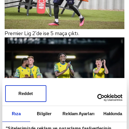
Premier Lig 2'de ise 5 maça çıktı.
Reddet
Rıza
Bilgiler
Reklam Ayarları
Hakkında
Bu karşılaşmalarda 1 gol attı.
"Sitelerimizde reklam ve pazarlama faaliyetlerinin