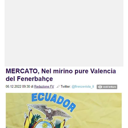
kullanılmaktadır. Bu çerezler vasıtasıyla çeşitli kişisel
verileriniz işlenmekte olup gerekli olan çerezler bilgi
toplumu hizmetlerinin sunulması amacıyla
kullanılmaktadır. Diğer çerezler, sitemizin daha işlevsel
kılınması ve kişiselleştirilmesi ve sizlere yönelik
reklam/pazarlama faaliyetlerinin yapılması, amaçlarıyla
sınırlı olarak açık rızanız dahilinde kullanılacaktır.
Çerezlere ilişkin tercihlerinizi aşağıda yer alan panel
vasıtasıyla belirleyebilirsiniz. Çerezlere ilişkin detaylı bilgi
için Ayarlar butonuna tıklayabilir,
Çerez Bilgilendirme
Metnimizi
ziyaret edebilirsiniz.
6698 sayılı Kişisel Verilerin Korunması Kanunu uyarınca
hazırlanmış Aydınlatma Metnimizi okumak ve sitemizde
ilgili mevzuata uygun olarak kullanılan çerezlerle ilgili bilgi
almak için lütfen
tıklayınız
.