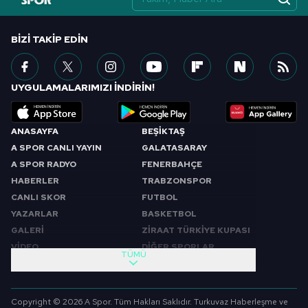
BIZI TAKIP EDIN
UYGULAMALARIMIZI İNDİRİN!
ANASAYFA
BEŞİKTAŞ
A SPOR CANLI YAYIN
GALATASARAY
A SPOR RADYO
FENERBAHÇE
HABERLER
TRABZONSPOR
CANLI SKOR
FUTBOL
YAZARLAR
BASKETBOL
GALERİ
ZİRAAT TÜRKİYE KUPASI
VİDEO
DİĞER SPORLAR
TÜMÜ
PROGRAMLAR
VIDEO
SABAH SPORU
FUTBOL
Copyright © 2026 A Spor. Tüm Hakları Saklıdır. Turkuvaz Haberleşme ve