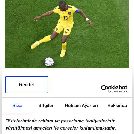
YERİNDEN TAKİP ETTİLER
Reddet
Corriere dello Sport'a dayandırılan haberde,
Fiorentina Teknik Heyet Sorumlusu Nicolas
Rıza
Bilgiler
Reklam Ayarları
Hakkında
Burdisso'nun Katar'a giderek Valencia'yı tribünden
takip ettiği aktarıldı.
"Sitelerimizde reklam ve pazarlama faaliyetlerinin
yürütülmesi amaçları ile çerezler kullanılmaktadır.